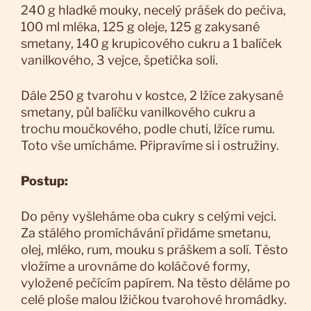
240 g hladké mouky, necelý prášek do pečiva,
100 ml mléka, 125 g oleje, 125 g zakysané
smetany, 140 g krupicového cukru a 1 balíček
vanilkového, 3 vejce, špetička soli.
Dále 250 g tvarohu v kostce, 2 lžíce zakysané
smetany, půl balíčku vanilkového cukru a
trochu moučkového, podle chuti, lžíce rumu.
Toto vše umícháme. Připravíme si i ostružiny.
Postup:
Do pěny vyšleháme oba cukry s celými vejci.
Za stálého promíchávání přidáme smetanu,
olej, mléko, rum, mouku s práškem a solí. Těsto
vložíme a urovnáme do koláčové formy,
vyložené pečícím papírem. Na těsto děláme po
celé ploše malou lžičkou tvarohové hromádky.