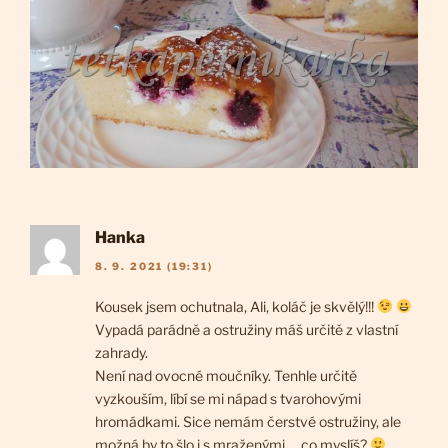
Hanka
8. 9. 2021 (19:31)
Kousek jsem ochutnala, Ali, koláč je skvělý!!!
Vypadá parádně a ostružiny máš určitě z vlastní
zahrady.
Není nad ovocné moučníky. Tenhle určitě
vyzkouším, líbí se mi nápad s tvarohovými
hromádkami. Sice nemám čerstvé ostružiny, ale
možná by to šlo i s mraženými … co myslíš?