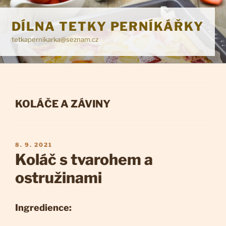
Přejít
k
DÍLNA TETKY PERNÍKÁŘKY
obsahu
tetkapernikarka@seznam.cz
webu
RUBRIKY
KOLÁČE A ZÁVINY
PUBLIKOVÁNO
8. 9. 2021
Koláč s tvarohem a
ostružinami
Ingredience: