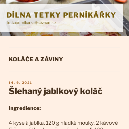
Přejít
k
DÍLNA TETKY PERNÍKÁŘKY
obsahu
tetkapernikarka@seznam.cz
webu
RUBRIKY
KOLÁČE A ZÁVINY
PUBLIKOVÁNO
14. 9. 2021
Šlehaný jablkový koláč
Ingredience:
4 kyselá jablka, 120 g hladké mouky, 2 kávové