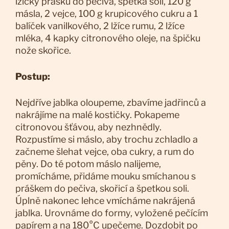
lžičky prášku do pečiva, špetka soli, 120 g
másla, 2 vejce, 100 g krupicového cukru a 1
balíček vanilkového, 2 lžíce rumu, 2 lžíce
mléka, 4 kapky citronového oleje, na špičku
nože skořice.
Postup:
Nejdříve jablka oloupeme, zbavíme jadřinců a
nakrájíme na malé kostičky. Pokapeme
citronovou šťávou, aby nezhnědly.
Rozpustíme si máslo, aby trochu zchladlo a
začneme šlehat vejce, oba cukry, a rum do
pěny. Do té potom máslo nalijeme,
promícháme, přidáme mouku smíchanou s
práškem do pečiva, skořicí a špetkou soli.
Úplně nakonec lehce vmícháme nakrájená
jablka. Urovnáme do formy, vyložené pečícím
papírem a na 180°C upečeme. Dozdobit po