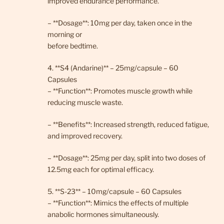
improved endurance performance.
– **Dosage**: 10mg per day, taken once in the
morning or
before bedtime.
4. **S4 (Andarine)** – 25mg/capsule – 60
Capsules
– **Function**: Promotes muscle growth while
reducing muscle waste.
– **Benefits**: Increased strength, reduced fatigue,
and improved recovery.
– **Dosage**: 25mg per day, split into two doses of
12.5mg each for optimal efficacy.
5. **S-23** – 10mg/capsule – 60 Capsules
– **Function**: Mimics the effects of multiple
anabolic hormones simultaneously.