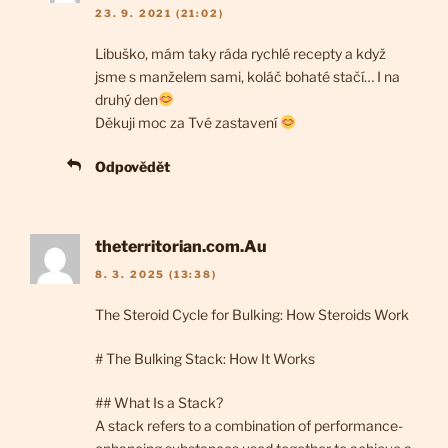
23. 9. 2021 (21:02)
Libuško, mám taky ráda rychlé recepty a když
jsme s manželem sami, koláč bohaté stačí… I na
druhý den
Děkuji moc za Tvé zastavení
Odpovědět
theterritorian.com.Au
8. 3. 2025 (13:38)
The Steroid Cycle for Bulking: How Steroids Work
# The Bulking Stack: How It Works
## What Is a Stack?
A stack refers to a combination of performance-