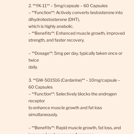
2. **YK-11** – 5mg/capsule – 60 Capsules
– **Function**: Actively converts testosterone into
dihydrotestosterone (DHT),
which is highly anabolic.
– **Benefits**: Enhanced muscle growth, improved
strength, and faster recovery.
– **Dosage**: 5mg per day, typically taken once or
twice
daily.
3. **GW-501516 (Cardarine)** – 10mg/capsule –
60 Capsules
– **Function**: Selectively blocks the androgen
receptor
to enhance muscle growth and fat loss
simultaneously.
– **Benefits**: Rapid muscle growth, fat loss, and