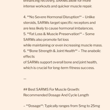
enhancing recovery, SARMs allow for more
intense workouts and quicker muscle repair.
4. **No Severe Hormonal Disruption** – Unlike
steroids, SARMs target specific receptors and
are less likely to cause hormonal imbalances.
5. **Fat Loss & Muscle Preservation** – Some
SARMs also promote fat loss
while maintaining or even increasing muscle mass.
6. **Bone Strength & Joint Health** – The anabolic
effects
of SARMs support overall bone and joint health,
which is crucial for long-term fitness success.
—
## Best SARMS For Muscle Growth:
Recommended Dosage And Cycle Length
– **Dosage**: Typically ranges from 5mg to 25mg