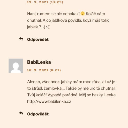
19. 9. 2021 (13:29)
Hani, rumem se nic nepokazí
Koláč nám
chutnal. A co jablková povidla, když máš tolik
jablek ? .-) :-))
Odpovědět
BabiLenka
16. 9. 2021 (8:27)
Alenko, všechno s jablky mám moc ráda, ať už je
to štrůdl, žemlovka… Takže by mě určitě chutnal i
Tvůj koláč! Vypadá parádně. Měj se hezky. Lenka
http://www.babilenka.cz
Odpovědět