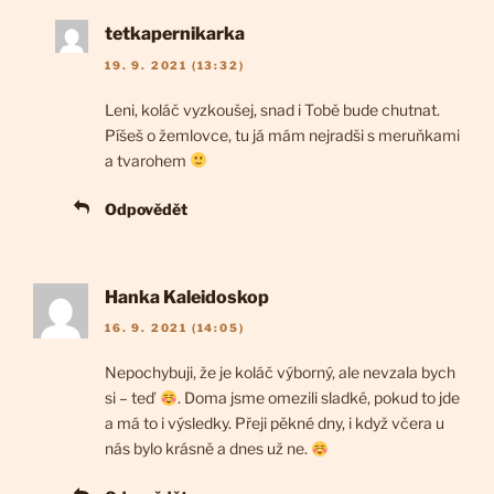
tetkapernikarka
19. 9. 2021 (13:32)
Leni, koláč vyzkoušej, snad i Tobě bude chutnat.
Píšeš o žemlovce, tu já mám nejradši s meruňkami
a tvarohem
Odpovědět
Hanka Kaleidoskop
16. 9. 2021 (14:05)
Nepochybuji, že je koláč výborný, ale nevzala bych
si – teď
. Doma jsme omezili sladké, pokud to jde
a má to i výsledky. Přeji pěkné dny, i když včera u
nás bylo krásně a dnes už ne.