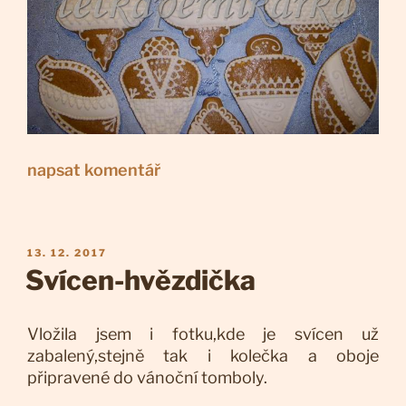
napsat komentář
PUBLIKOVÁNO
13. 12. 2017
Svícen-hvězdička
Vložila jsem i fotku,kde je svícen už
zabalený,stejně tak i kolečka a oboje
připravené do vánoční tomboly.