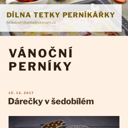
Přejít
k
DÍLNA TETKY PERNÍKÁŘKY
obsahu
tetkapernikarka@seznam.cz
webu
VÁNOČNÍ
PERNÍKY
PUBLIKOVÁNO
15. 12. 2017
Dárečky v šedobílém