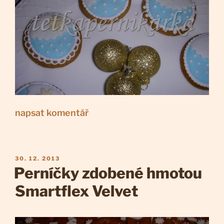
napsat komentář
PUBLIKOVÁNO
30. 12. 2013
Perníčky zdobené hmotou
Smartflex Velvet