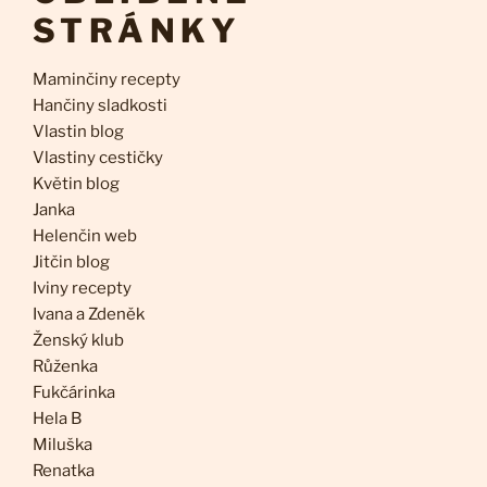
STRÁNKY
Maminčiny recepty
Hančiny sladkosti
Vlastin blog
Vlastiny cestičky
Květin blog
Janka
Helenčin web
Jitčin blog
Iviny recepty
Ivana a Zdeněk
Ženský klub
Růženka
Fukčárinka
Hela B
Miluška
Renatka