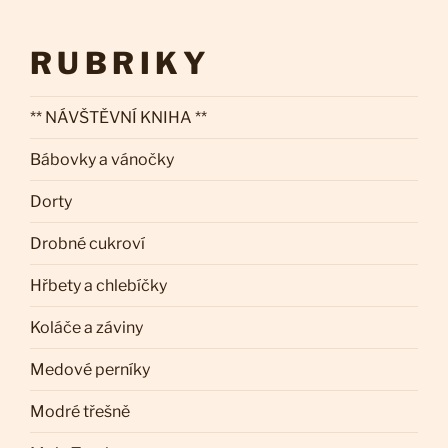
RUBRIKY
** NÁVŠTĚVNÍ KNIHA **
Bábovky a vánočky
Dorty
Drobné cukroví
Hřbety a chlebíčky
Koláče a záviny
Medové perníky
Modré třešně