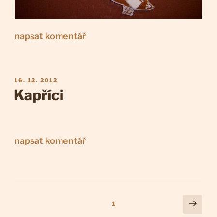
napsat komentář
PUBLIKOVÁNO
16. 12. 2012
Kapříci
napsat komentář
Navigace
Další
Stránka:
1
strá