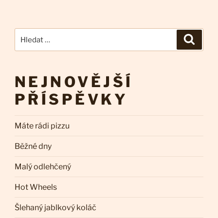
pro
příspěvky
Hledat:
Hledán
NEJNOVĚJŠÍ
PŘÍSPĚVKY
Máte rádi pizzu
Běžné dny
Malý odlehčený
Hot Wheels
Šlehaný jablkový koláč