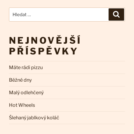
Hledat:
Hledán
NEJNOVĚJŠÍ
PŘÍSPĚVKY
Máte rádi pizzu
Běžné dny
Malý odlehčený
Hot Wheels
Šlehaný jablkový koláč