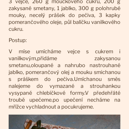
3 vejce, 260 g moučkového cukru, 200 g
zakysané smetany, 1 jablko, 300 g polohrubé
mouky, necelý prášek do pečiva, 3 kapky
pomerančového oleje, půl balíčku vanilkového
cukru.
Postup:
V míse umícháme vejce s cukrem i
vanilkovým,přidáme zakysanou
smetanu,oloupané a nahrubo nastrouhané
jablko, pomerančový olej a mouku smichanou
s práškem do pečiva.Umíchanou směs
nalejeme do vymazané a strouhankou
vysypané chlebíčkové formy.V předehřáté
troubě upečeme.po upečení necháme na
mřížce vychladnout a pocukrujeme.