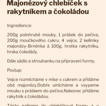
Majonézový chlebíček s
rakytníkem a čokoládou
Ingredience:
200g polohrubé mouky, 1 prášek do pečiva,
200g moučkového cukru, 4 vejce, 2 kelímky
majonézy-Brněnka á 100g, hrstka rakytníku,
hrska čokolády.
Dále sádlo a strouhanku na připravení formy.
Postup:
Vejce rozmícháme v míse s cukrem a přidáme
obě majonézy.Dobře umícháme a vsypeme
mouku s práškem do pečiva.Nakonec přidáme
rakytník s čokoládou.
Těsto nalijeme do chlebíčkové formy a v