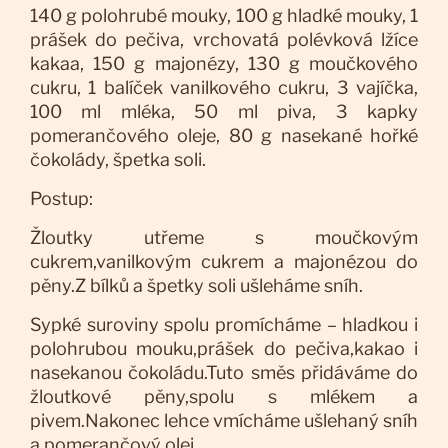
140 g polohrubé mouky, 100 g hladké mouky, 1
prášek do pečiva, vrchovatá polévková lžíce
kakaa, 150 g majonézy, 130 g moučkového
cukru, 1 balíček vanilkového cukru, 3 vajíčka,
100 ml mléka, 50 ml piva, 3 kapky
pomerančového oleje, 80 g nasekané hořké
čokolády, špetka soli.
Postup:
Žloutky utřeme s moučkovým
cukrem,vanilkovým cukrem a majonézou do
pěny.Z bílků a špetky soli ušleháme sníh.
Sypké suroviny spolu promícháme – hladkou i
polohrubou mouku,prášek do pečiva,kakao i
nasekanou čokoládu.Tuto směs přidáváme do
žloutkové pěny,spolu s mlékem a
pivem.Nakonec lehce vmícháme ušlehaný sníh
a pomerančový olej.