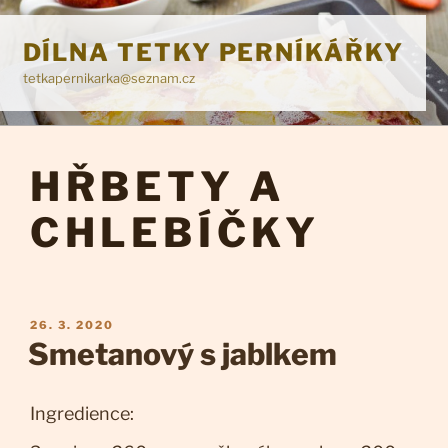
Přejít
k
DÍLNA TETKY PERNÍKÁŘKY
obsahu
tetkapernikarka@seznam.cz
webu
HŘBETY A
CHLEBÍČKY
PUBLIKOVÁNO
26. 3. 2020
Smetanový s jablkem
Ingredience: