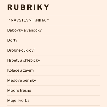
RUBRIKY
** NÁVŠTĚVNÍ KNIHA **
Bábovky a vánočky
Dorty
Drobné cukroví
Hřbety a chlebíčky
Koláče a záviny
Medové perníky
Modré třešně
Moje Tvorba