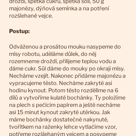
droždí, špetka cukru, špetka soli, 50 g
majonézy, dýňová semínka a na potření
rozšlehané vejce.
Postup:
Odváženou a prosátou mouku nasypeme do
mísy robotu, uděláme důlek, do něj
rozemneme droždí, přilijeme teplou vodu a
dáme cukr. Sůl dáme do mouky po okraji mísy.
Necháme vzejít. Nakonec přidáme majonézu a
vypracujeme těsto. Necháme zakryté asi
hodinu kynout. Potom těsto rozdělíme na 6
dílů a vytvoříme kulaté bochánky. Ty položíme
na plech s pečícím papírem a ještě necháme
asi 15 minut kynout zakryté utěrkou. Jak
máme bochánky dostatečně nakynuté,
tvořítkem na raženky lehce vytlačíme vzor,
potřeme rozšlehaným vejcem a posypeme