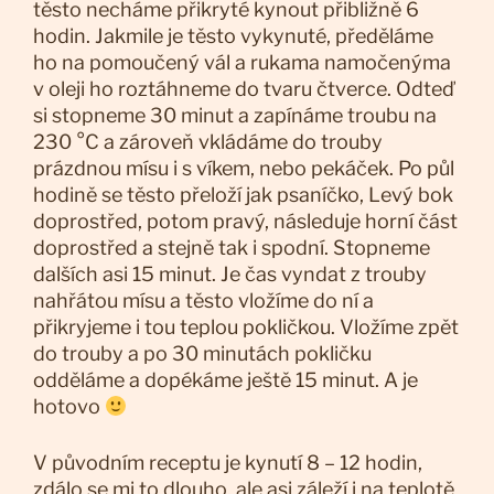
těsto necháme přikryté kynout přibližně 6
hodin. Jakmile je těsto vykynuté, předěláme
ho na pomoučený vál a rukama namočenýma
v oleji ho roztáhneme do tvaru čtverce. Odteď
si stopneme 30 minut a zapínáme troubu na
230 °C a zároveň vkládáme do trouby
prázdnou mísu i s víkem, nebo pekáček. Po půl
hodině se těsto přeloží jak psaníčko, Levý bok
doprostřed, potom pravý, následuje horní část
doprostřed a stejně tak i spodní. Stopneme
dalších asi 15 minut. Je čas vyndat z trouby
nahřátou mísu a těsto vložíme do ní a
přikryjeme i tou teplou pokličkou. Vložíme zpět
do trouby a po 30 minutách pokličku
odděláme a dopékáme ještě 15 minut. A je
hotovo
V původním receptu je kynutí 8 – 12 hodin,
zdálo se mi to dlouho, ale asi záleží i na teplotě