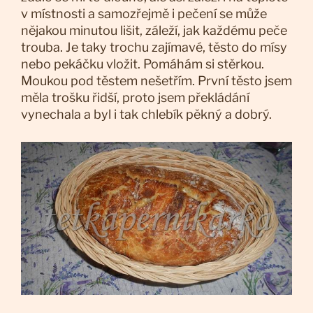
v místnosti a samozřejmě i pečení se může
nějakou minutou lišit, záleží, jak každému peče
trouba. Je taky trochu zajímavé, těsto do mísy
nebo pekáčku vložit. Pomáhám si stěrkou.
Moukou pod těstem nešetřím. První těsto jsem
měla trošku řidší, proto jsem překládání
vynechala a byl i tak chlebík pěkný a dobrý.