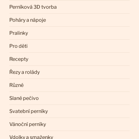
Perníková 3D tvorba
Poháry a nápoje
Pralinky
Pro děti
Recepty
Řezy a rolády
Různé
Slané pečivo
Svatební perníky
Vánoční perníky
Vdolky a smaženky