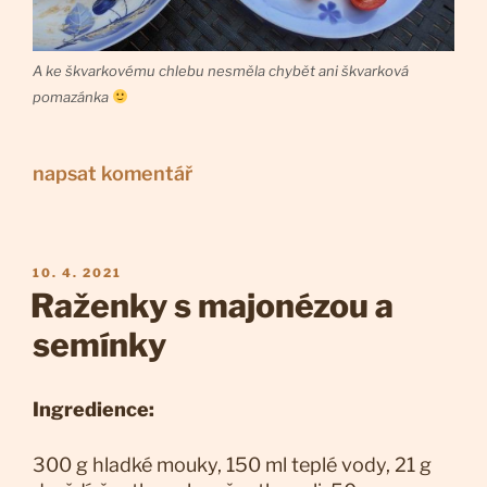
A ke škvarkovému chlebu nesměla chybět ani škvarková
pomazánka
napsat komentář
PUBLIKOVÁNO
10. 4. 2021
Raženky s majonézou a
semínky
Ingredience:
300 g hladké mouky, 150 ml teplé vody, 21 g