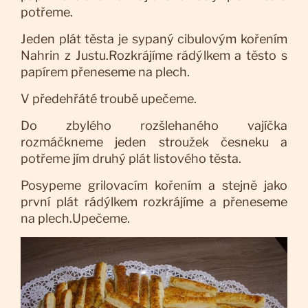
potřeme.
Jeden plát těsta je sypaný cibulovým kořením
Nahrin z Justu.Rozkrájíme rádýlkem a těsto s
papírem přeneseme na plech.
V předehřáté troubě upečeme.
Do zbylého rozšlehaného vajíčka
rozmáčkneme jeden stroužek česneku a
potřeme jím druhý plát listového těsta.
Posypeme grilovacím kořením a stejně jako
první plát rádýlkem rozkrájíme a přeneseme
na plech.Upečeme.