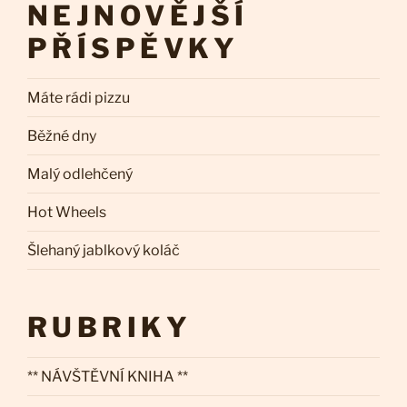
NEJNOVĚJŠÍ
PŘÍSPĚVKY
Máte rádi pizzu
Běžné dny
Malý odlehčený
Hot Wheels
Šlehaný jablkový koláč
RUBRIKY
** NÁVŠTĚVNÍ KNIHA **