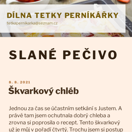
Přejít
k
DÍLNA TETKY PERNÍKÁŘKY
obsahu
tetkapernikarka@seznam.cz
webu
SLANÉ PEČIVO
PUBLIKOVÁNO
8. 8. 2021
Škvarkový chléb
Jednou za čas se účastním setkání s Justem. A
právě tam jsem ochutnala dobrý chleba a
zrovna si poprosila o recept. Tento škvarkový
už je můj v pořadí čtvrtý. Trochu jsem si postup