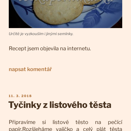
Určitě je vyzkouším i jinými semínky.
Recept jsem objevila na internetu.
napsat komentář
PUBLIKOVÁNO
11. 3. 2018
Tyčinky z listového těsta
Připravíme si listové těsto na pečící
papír.Rozšleháme vajíčko a celý plát těsta