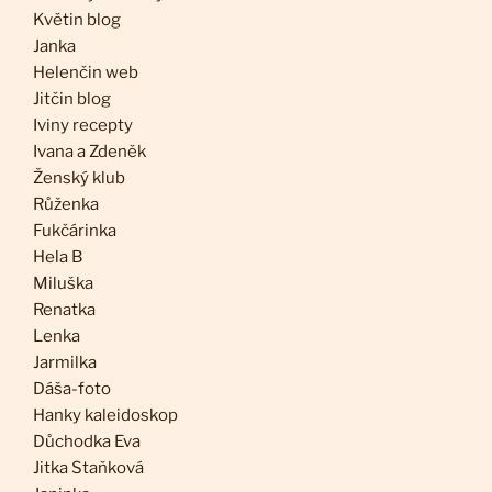
Květin blog
Janka
Helenčin web
Jitčin blog
Iviny recepty
Ivana a Zdeněk
Ženský klub
Růženka
Fukčárinka
Hela B
Miluška
Renatka
Lenka
Jarmilka
Dáša-foto
Hanky kaleidoskop
Důchodka Eva
Jitka Staňková