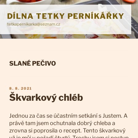
Přejít
k
DÍLNA TETKY PERNÍKÁŘKY
obsahu
tetkapernikarka@seznam.cz
webu
RUBRIKY
SLANÉ PEČIVO
PUBLIKOVÁNO
8. 8. 2021
Škvarkový chléb
Jednou za čas se účastním setkání s Justem. A
právě tam jsem ochutnala dobrý chleba a
zrovna si poprosila o recept. Tento škvarkový
už je můj v pořadí čtvrtý. Trochu jsem si postup