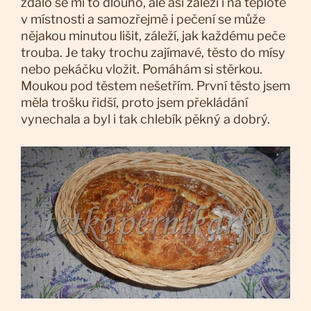
zdálo se mi to dlouho, ale asi záleží i na teplotě
v místnosti a samozřejmě i pečení se může
nějakou minutou lišit, záleží, jak každému peče
trouba. Je taky trochu zajímavé, těsto do mísy
nebo pekáčku vložit. Pomáhám si stěrkou.
Moukou pod těstem nešetřím. První těsto jsem
měla trošku řidší, proto jsem překládání
vynechala a byl i tak chlebík pěkný a dobrý.