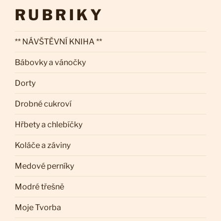
RUBRIKY
** NÁVŠTĚVNÍ KNIHA **
Bábovky a vánočky
Dorty
Drobné cukroví
Hřbety a chlebíčky
Koláče a záviny
Medové perníky
Modré třešně
Moje Tvorba