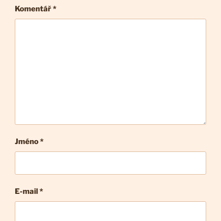
Komentář
*
Jméno *
E-mail
*