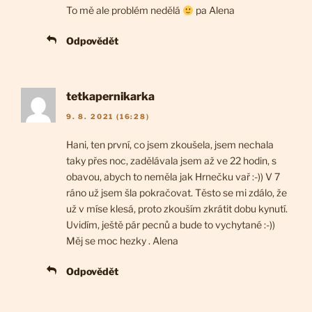
To mě ale problém nedělá
pa Alena
Odpovědět
tetkapernikarka
9. 8. 2021 (16:28)
Hani, ten první, co jsem zkoušela, jsem nechala
taky přes noc, zadělávala jsem až ve 22 hodin, s
obavou, abych to neměla jak Hrnečku vař :-)) V 7
ráno už jsem šla pokračovat. Těsto se mi zdálo, že
už v míse klesá, proto zkouším zkrátit dobu kynutí.
Uvidím, ještě pár pecnů a bude to vychytané :-))
Měj se moc hezky . Alena
Odpovědět