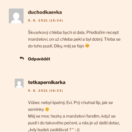
duchodkaevka
9. 8. 2021 (15:34)
Škvarkový chleba bych si dala. Předložím recept
manželovi, on už chleba pekl a byl dobrý. Třeba se
do toho pustí. Díky, měj se fajn
Odpovědět
tetkapernikarka
9. 8. 2021 (16:33)
Vůbec nebyl špatný, Evi. Prý chutnal líp, jak se
semínky
Měj se moc hezky a manželovi fandím, když se
pustí i do takového pečení, u nás je už další dotaz,
„kdy budeš zadělávat ? “ :-))