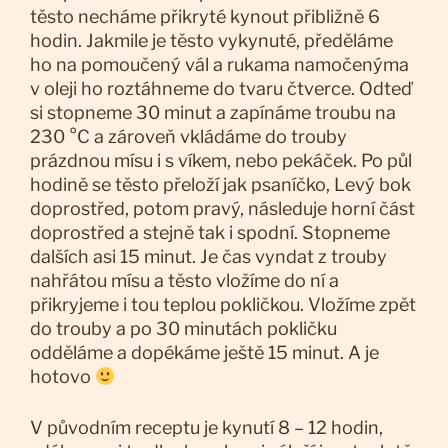
těsto necháme přikryté kynout přibližně 6
hodin. Jakmile je těsto vykynuté, předěláme
ho na pomoučený vál a rukama namočenýma
v oleji ho roztáhneme do tvaru čtverce. Odteď
si stopneme 30 minut a zapínáme troubu na
230 °C a zároveň vkládáme do trouby
prázdnou mísu i s víkem, nebo pekáček. Po půl
hodině se těsto přeloží jak psaníčko, Levý bok
doprostřed, potom pravý, následuje horní část
doprostřed a stejně tak i spodní. Stopneme
dalších asi 15 minut. Je čas vyndat z trouby
nahřátou mísu a těsto vložíme do ní a
přikryjeme i tou teplou pokličkou. Vložíme zpět
do trouby a po 30 minutách pokličku
odděláme a dopékáme ještě 15 minut. A je
hotovo
V původním receptu je kynutí 8 – 12 hodin,