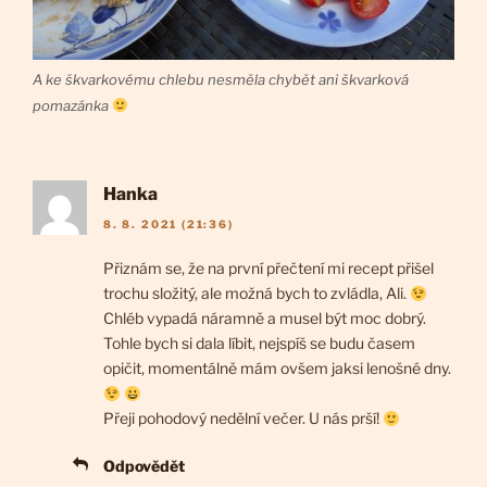
A ke škvarkovému chlebu nesměla chybět ani škvarková
pomazánka
Hanka
8. 8. 2021 (21:36)
Přiznám se, že na první přečtení mi recept přišel
trochu složitý, ale možná bych to zvládla, Ali.
Chléb vypadá náramně a musel být moc dobrý.
Tohle bych si dala líbit, nejspíš se budu časem
opičit, momentálně mám ovšem jaksi lenošné dny.
Přeji pohodový nedělní večer. U nás prší!
Odpovědět