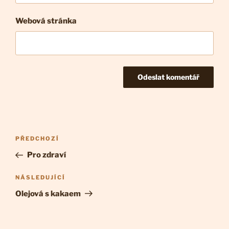
Webová stránka
Navigace
Předchozí
PŘEDCHOZÍ
pro
příspěvek
Pro zdraví
příspěvek
Následující
NÁSLEDUJÍCÍ
příspěvek
Olejová s kakaem