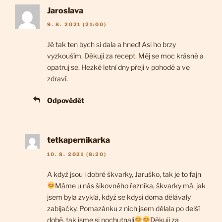
Jaroslava
9. 8. 2021 (21:00)
Jé tak ten bych si dala a hned! Asi ho brzy
vyzkouším. Děkuji za recept. Měj se moc krásně a
opatruj se. Hezké letní dny přeji v pohodě a ve
zdraví.
Odpovědět
tetkapernikarka
10. 8. 2021 (8:20)
A když jsou i dobré škvarky, Jaruško, tak je to fajn
Máme u nás šikovného řezníka, škvarky má, jak
jsem byla zvyklá, když se kdysi doma dělávaly
zabijačky. Pomazánku z nich jsem dělala po delší
době, tak jsme si pochutnali
Děkuji za