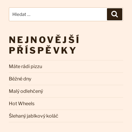
Hledat:
Hledán
NEJNOVĚJŠÍ
PŘÍSPĚVKY
Máte rádi pizzu
Běžné dny
Malý odlehčený
Hot Wheels
Šlehaný jablkový koláč