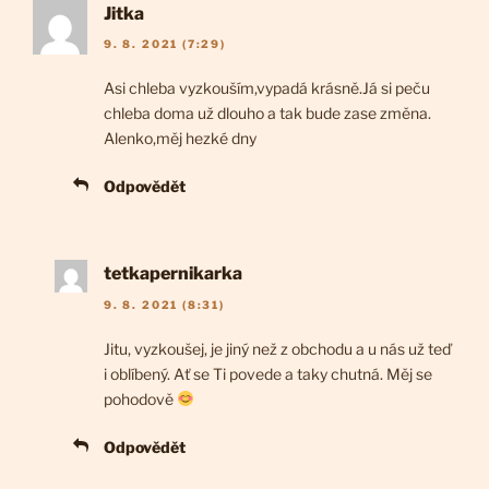
Jitka
9. 8. 2021 (7:29)
Asi chleba vyzkouším,vypadá krásně.Já si peču
chleba doma už dlouho a tak bude zase změna.
Alenko,měj hezké dny
Odpovědět
tetkapernikarka
9. 8. 2021 (8:31)
Jitu, vyzkoušej, je jiný než z obchodu a u nás už teď
i oblíbený. Ať se Ti povede a taky chutná. Měj se
pohodově
Odpovědět