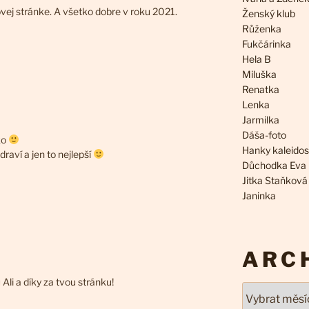
novej stránke. A všetko dobre v roku 2021.
Ženský klub
Růženka
Fukčárinka
Hela B
Miluška
Renatka
Lenka
Jarmilka
Dáša-foto
ko
Hanky kaleido
raví a jen to nejlepší
Důchodka Eva
Jitka Staňková
Janinka
ARC
Ali a díky za tvou stránku!
Archivy