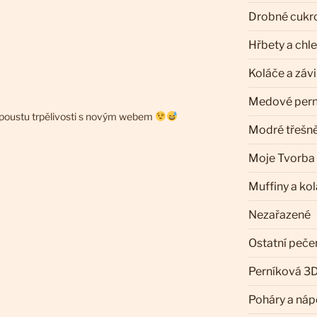
Drobné cukr
Hřbety a chl
Koláče a záv
Medové pern
ě spoustu trpělivosti s novým webem
Modré třešn
Moje Tvorba
Muffiny a ko
Nezařazené
Ostatní peče
Perníková 3D
Poháry a náp