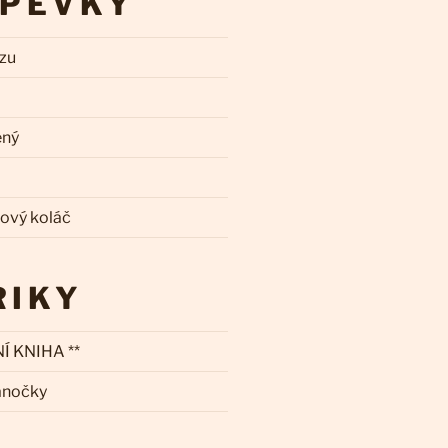
SPĚVKY
zzu
ený
kový koláč
RIKY
Í KNIHA **
ánočky