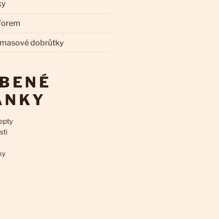
ky
 forem
 masové dobrůtky
ÍBENÉ
ÁNKY
epty
sti
ky
k