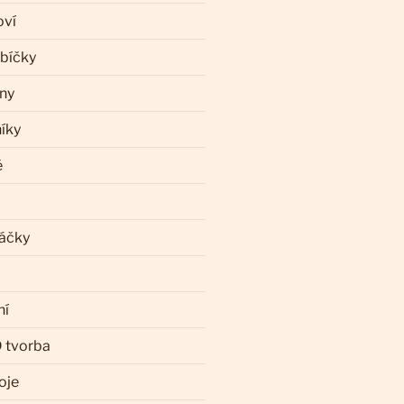
oví
ebíčky
iny
íky
ě
láčky
ní
 tvorba
oje