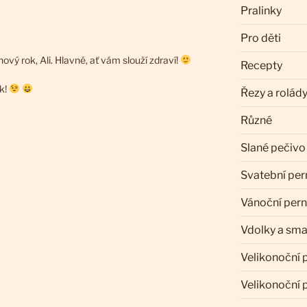
Pralinky
Pro děti
ový rok, Ali. Hlavně, ať vám slouží zdraví!
Recepty
k!
Řezy a rolád
Různé
Slané pečivo
Svatební per
Vánoční pern
Vdolky a sm
Velikonoční 
Velikonoční 