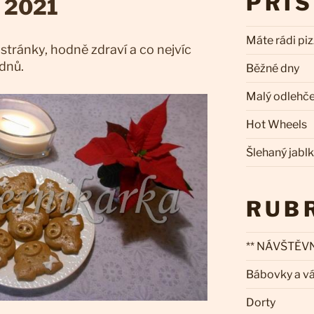
PŘÍ
u 2021
Máte rádi pi
 stránky, hodně zdraví a co nejvíc
dnů.
Běžné dny
Malý odlehč
Hot Wheels
Šlehaný jabl
RUB
** NÁVŠTĚVN
Bábovky a v
Dorty