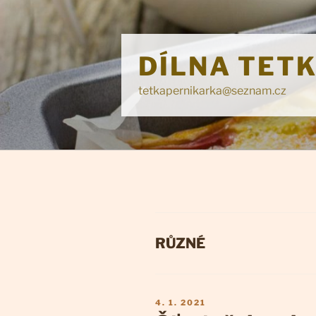
Přejít
k
obsahu
DÍLNA TET
webu
tetkapernikarka@seznam.cz
RUBRIKY
RŮZNÉ
PUBLIKOVÁNO
4. 1. 2021