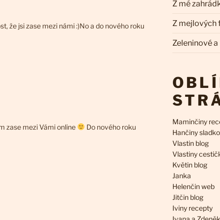
Z mé zahrád
Z mejlových
t, že jsi zase mezi námi :)No a do nového roku
Zeleninové a
OBL
STR
Maminčiny rec
sem zase mezi Vámi online
Do nového roku
Hančiny sladko
Vlastin blog
Vlastiny cestič
Květin blog
Janka
Helenčin web
Jitčin blog
Iviny recepty
Ivana a Zdeně