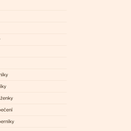
y
níky
íky
aženky
pečení
perníky