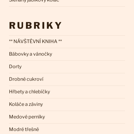
RUBRIKY
** NÁVŠTĚVNÍ KNIHA **
Bábovky a vánočky
Dorty
Drobné cukroví
Hřbety a chlebíčky
Koláče a záviny
Medové perníky
Modré třešně