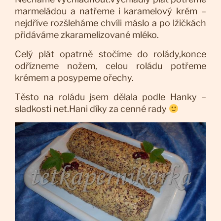
marmeládou a natřeme i karamelový krém –
nejdříve rozšleháme chvíli máslo a po lžičkách
přidáváme zkaramelizované mléko.
Celý plát opatrně stočíme do rolády,konce
odřízneme nožem, celou roládu potřeme
krémem a posypeme ořechy.
Těsto na roládu jsem dělala podle Hanky –
sladkosti net.Hani díky za cenné rady