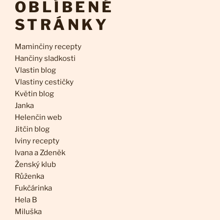
OBLÍBENÉ
STRÁNKY
Maminčiny recepty
Hančiny sladkosti
Vlastin blog
Vlastiny cestičky
Květin blog
Janka
Helenčin web
Jitčin blog
Iviny recepty
Ivana a Zdeněk
Ženský klub
Růženka
Fukčárinka
Hela B
Miluška