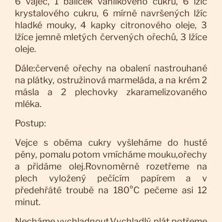
6 vajec, 1 balíček vanilkového cukru, 6 lžíc
krystalového cukru, 6 mírně navršených lžíc
hladké mouky, 4 kapky citronového oleje, 3
lžíce jemně mletých červených ořechů, 3 lžíce
oleje.
Dále:červené ořechy na obalení nastrouhané
na plátky, ostružinová marmeláda, a na krém 2
másla a 2 plechovky zkaramelizovaného
mléka.
Postup:
Vejce s oběma cukry vyšleháme do husté
pěny, pomalu potom vmícháme mouku,ořechy
a přidáme olej.Rovnoměrně rozetřeme na
plech vyložený pečícím papírem a v
předehřáté troubě na 180°C pečeme asi 12
minut.
Necháme vychladnout.Vychladlý plát potřeme