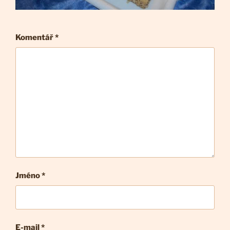
Komentář
*
Jméno *
E-mail
*