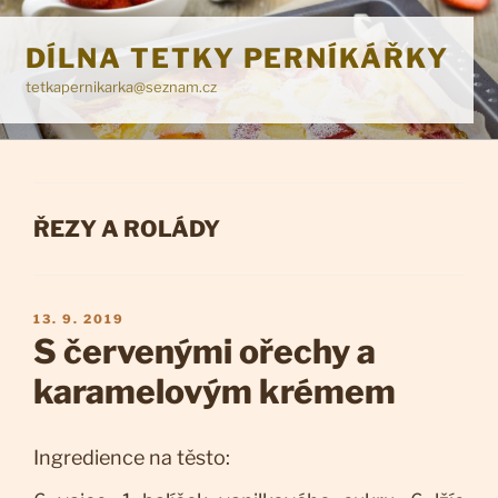
Přejít
k
DÍLNA TETKY PERNÍKÁŘKY
obsahu
tetkapernikarka@seznam.cz
webu
RUBRIKY
ŘEZY A ROLÁDY
PUBLIKOVÁNO
13. 9. 2019
S červenými ořechy a
karamelovým krémem
Ingredience na těsto: