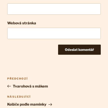
Webová stránka
Navigace
Předchozí
PŘEDCHOZÍ
pro
příspěvek
Tvarohová s mákem
příspěvek
Následující
NÁSLEDUJÍCÍ
příspěvek
Koláče podle maminky