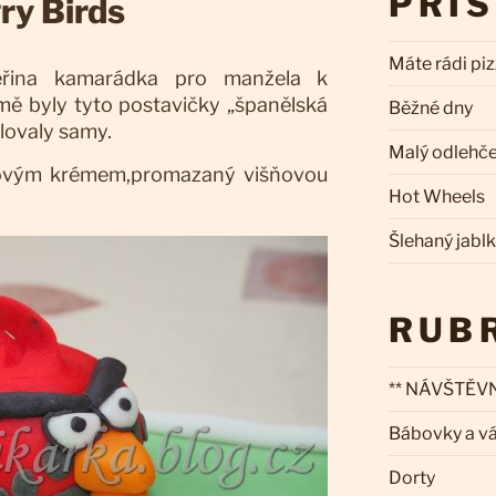
PŘÍ
ry Birds
Máte rádi pi
eřina kamarádka pro manžela k
ě byly tyto postavičky „španělská
Běžné dny
lovaly samy.
Malý odlehč
elovým krémem,promazaný višňovou
Hot Wheels
Šlehaný jabl
RUB
** NÁVŠTĚVN
Bábovky a v
Dorty