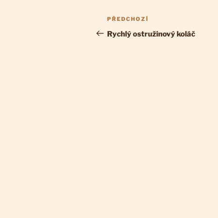
Navigace
Předchozí
PŘEDCHOZÍ
pro
příspěvek
Rychlý ostružinový koláč
příspěvek