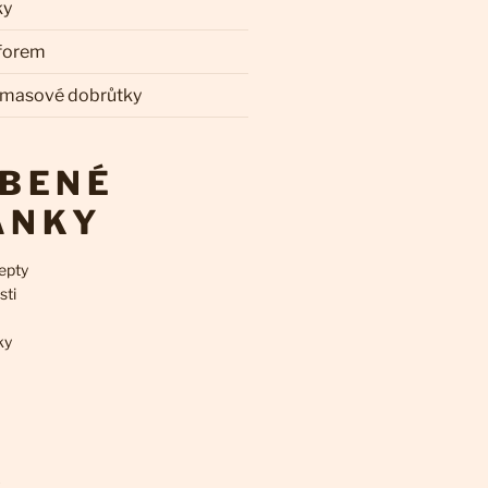
ky
 forem
 masové dobrůtky
ÍBENÉ
ÁNKY
epty
sti
ky
k