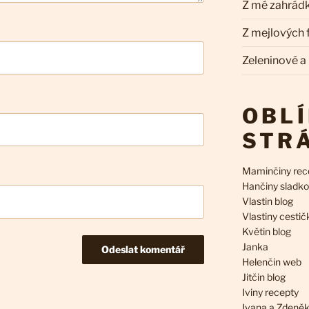
Z mé zahrád
Z mejlových
Zeleninové a
OBL
STR
Maminčiny rec
Hančiny sladko
Vlastin blog
Vlastiny cestič
Květin blog
Janka
Helenčin web
Jitčin blog
Iviny recepty
Ivana a Zdeně