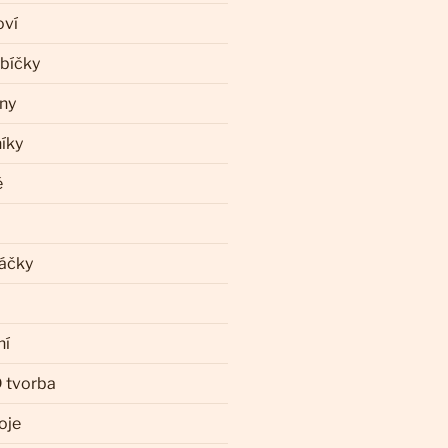
oví
ebíčky
iny
íky
ě
láčky
ní
 tvorba
oje