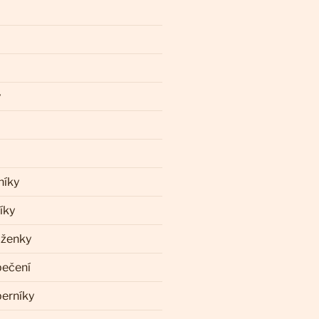
y
níky
íky
aženky
pečení
perníky