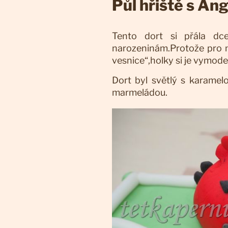
Půl hřiště s Ang
Tento dort si přála dc
narozeninám.Protože pro m
vesnice“,holky si je vymode
Dort byl světlý s karam
marmeládou.