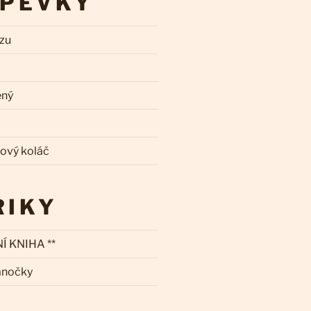
SPĚVKY
zzu
ený
kový koláč
RIKY
Í KNIHA **
ánočky