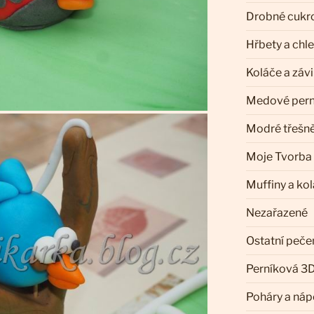
Drobné cukr
Hřbety a chl
Koláče a záv
Medové pern
Modré třešn
Moje Tvorba
Muffiny a ko
Nezařazené
Ostatní peče
Perníková 3D
Poháry a náp