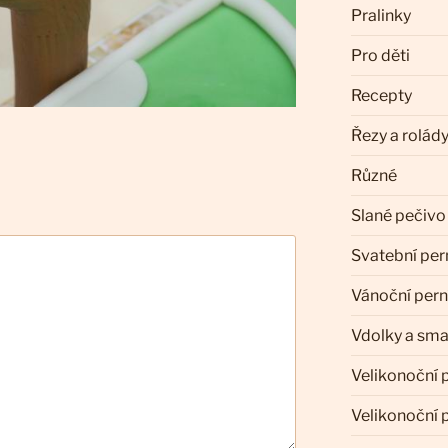
Pralinky
Pro děti
Recepty
Řezy a rolád
Různé
Slané pečivo
Svatební per
Vánoční pern
Vdolky a sm
Velikonoční 
Velikonoční 