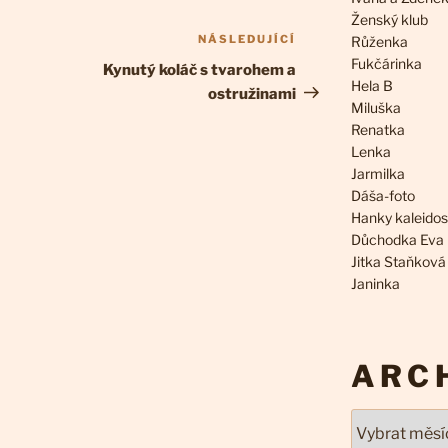
Ženský klub
NÁSLEDUJÍCÍ
Následující
Růženka
Fukčárinka
příspěvek
Kynutý koláč s tvarohem a
Hela B
ostružinami
Miluška
Renatka
Lenka
Jarmilka
Dáša-foto
Hanky kaleido
Důchodka Eva
Jitka Staňková
Janinka
ARC
Archivy