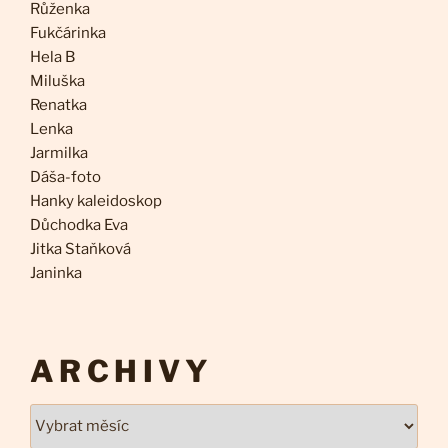
Růženka
Fukčárinka
Hela B
Miluška
Renatka
Lenka
Jarmilka
Dáša-foto
Hanky kaleidoskop
Důchodka Eva
Jitka Staňková
Janinka
ARCHIVY
Archivy