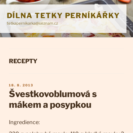
Přejít
k
DÍLNA TETKY PERNÍKÁŘKY
obsahu
tetkapernikarka@seznam.cz
webu
RUBRIKY
RECEPTY
PUBLIKOVÁNO
18. 8. 2013
Švestkovoblumová s
mákem a posypkou
Ingredience: