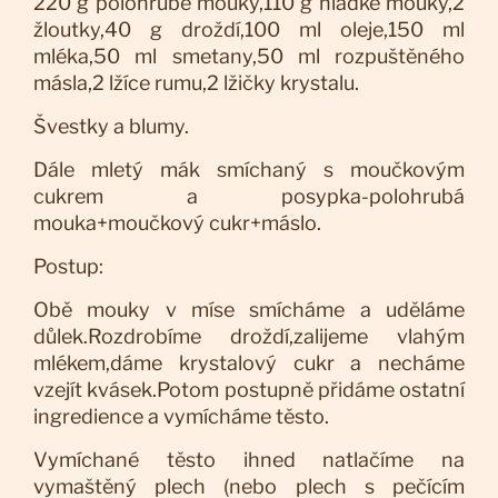
220 g polohrubé mouky,110 g hladké mouky,2
žloutky,40 g droždí,100 ml oleje,150 ml
mléka,50 ml smetany,50 ml rozpuštěného
másla,2 lžíce rumu,2 lžičky krystalu.
Švestky a blumy.
Dále mletý mák smíchaný s moučkovým
cukrem a posypka-polohrubá
mouka+moučkový cukr+máslo.
Postup:
Obě mouky v míse smícháme a uděláme
důlek.Rozdrobíme droždí,zalijeme vlahým
mlékem,dáme krystalový cukr a necháme
vzejít kvásek.Potom postupně přidáme ostatní
ingredience a vymícháme těsto.
Vymíchané těsto ihned natlačíme na
vymaštěný plech (nebo plech s pečícím