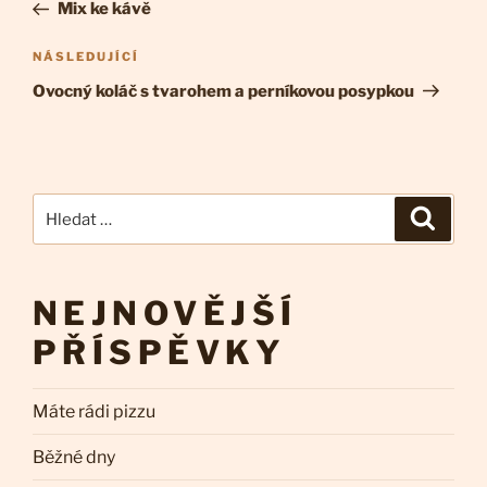
pro
příspěvek
Mix ke kávě
příspěvek
Následující
NÁSLEDUJÍCÍ
příspěvek
Ovocný koláč s tvarohem a perníkovou posypkou
Hledat:
Hledán
NEJNOVĚJŠÍ
PŘÍSPĚVKY
Máte rádi pizzu
Běžné dny