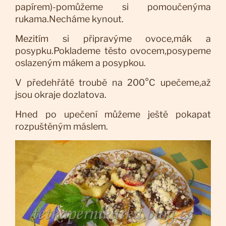
papírem)-pomůžeme si pomoučenýma
rukama.Necháme kynout.
Mezitím si připravýme ovoce,mák a
posypku.Poklademe těsto ovocem,posypeme
oslazeným mákem a posypkou.
V předehřáté troubě na 200°C upečeme,až
jsou okraje dozlatova.
Hned po upečení můžeme ještě pokapat
rozpuštěným máslem.