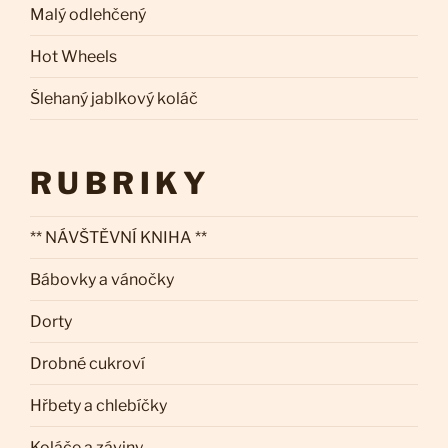
Malý odlehčený
Hot Wheels
Šlehaný jablkový koláč
RUBRIKY
** NÁVŠTĚVNÍ KNIHA **
Bábovky a vánočky
Dorty
Drobné cukroví
Hřbety a chlebíčky
Koláče a záviny