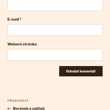
E-mail
*
Webová stránka
Navigace
Předchozí
PŘEDCHOZÍ
pro
příspěvek
Beránek a zajíček