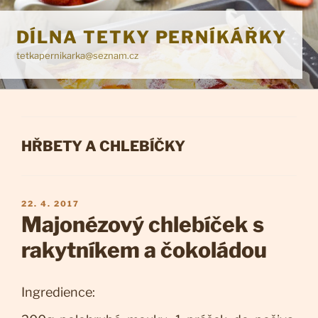
Přejít
k
DÍLNA TETKY PERNÍKÁŘKY
obsahu
tetkapernikarka@seznam.cz
webu
RUBRIKY
HŘBETY A CHLEBÍČKY
PUBLIKOVÁNO
22. 4. 2017
Majonézový chlebíček s
rakytníkem a čokoládou
Ingredience: