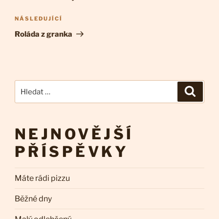
příspěvek
Následující
NÁSLEDUJÍCÍ
příspěvek
Roláda z granka
Hledat:
Hledán
NEJNOVĚJŠÍ
PŘÍSPĚVKY
Máte rádi pizzu
Běžné dny