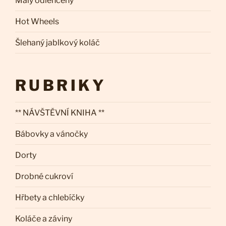
Malý odlehčený
Hot Wheels
Šlehaný jablkový koláč
RUBRIKY
** NÁVŠTĚVNÍ KNIHA **
Bábovky a vánočky
Dorty
Drobné cukroví
Hřbety a chlebíčky
Koláče a záviny