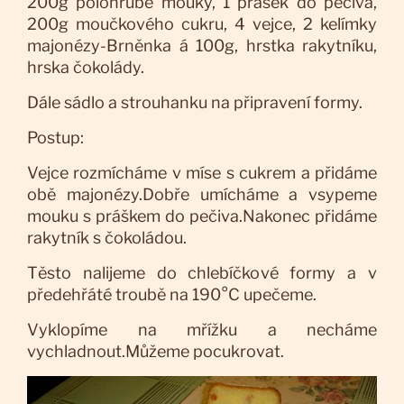
200g polohrubé mouky, 1 prášek do pečiva,
200g moučkového cukru, 4 vejce, 2 kelímky
majonézy-Brněnka á 100g, hrstka rakytníku,
hrska čokolády.
Dále sádlo a strouhanku na připravení formy.
Postup:
Vejce rozmícháme v míse s cukrem a přidáme
obě majonézy.Dobře umícháme a vsypeme
mouku s práškem do pečiva.Nakonec přidáme
rakytník s čokoládou.
Těsto nalijeme do chlebíčkové formy a v
předehřáté troubě na 190°C upečeme.
Vyklopíme na mřížku a necháme
vychladnout.Můžeme pocukrovat.