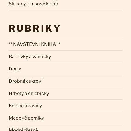
Šlehaný jablkový koláč
RUBRIKY
** NÁVŠTĚVNÍ KNIHA **
Bábovky a vánočky
Dorty
Drobné cukroví
Hřbety a chlebíčky
Koláče a záviny
Medové perníky
Modré třešně