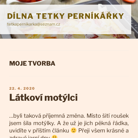
Přejít
k
DÍLNA TETKY PERNÍKÁŘKY
obsahu
tetkapernikarka@seznam.cz
webu
RUBRIKY
MOJE TVORBA
PUBLIKOVÁNO
22. 4. 2020
Látkoví motýlci
…byli taková příjemná změna. Místo šití roušek
jsem šila motýlky. A že už je jich pěkná řádka,
uvidíte v příštím článku
Přeji všem krásné a
zdravé jarní dny