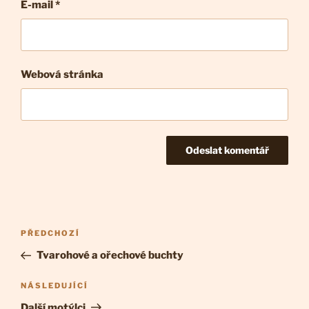
E-mail
*
Webová stránka
Navigace
Předchozí
PŘEDCHOZÍ
pro
příspěvek
Tvarohové a ořechové buchty
příspěvek
Následující
NÁSLEDUJÍCÍ
příspěvek
Další motýlci