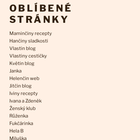
OBLÍBENÉ
STRÁNKY
Maminčiny recepty
Hančiny sladkosti
Vlastin blog
Vlastiny cestičky
Květin blog
Janka
Helenčin web
Jitčin blog
Iviny recepty
Ivana a Zdeněk
Ženský klub
Růženka
Fukčárinka
Hela B
Miluška