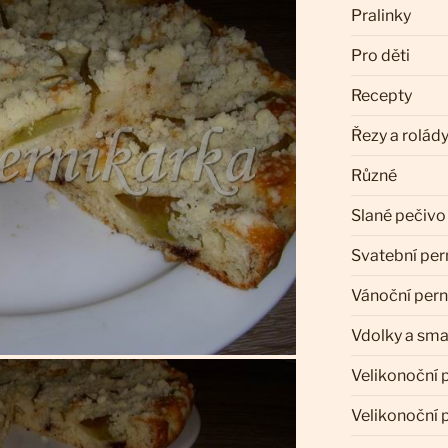
Pralinky
Pro děti
Recepty
Řezy a rolád
Různé
Slané pečivo
Svatební per
Vánoční pern
Vdolky a sm
Velikonoční 
Velikonoční 