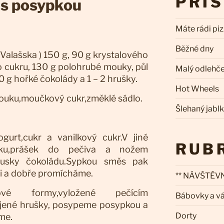
PŘÍ
 s posypkou
Máte rádi pi
Běžné dny
 z Valašska ) 150 g, 90 g krystalového
ho cukru, 130 g polohrubé mouky, půl
Malý odlehč
0 g hořké čokolády a 1 – 2 hrušky.
Hot Wheels
ouku,moučkový cukr,změklé sádlo.
Šlehaný jabl
gurt,cukr a vanilkový cukr.V jiné
RUB
u,prášek do pečiva a nožem
ousky čokoládu.Sypkou směs pak
i a dobře promícháme.
** NÁVŠTĚVN
vé formy,vyložené pečícím
Bábovky a v
jené hrušky, posypeme posypkou a
Dorty
me.