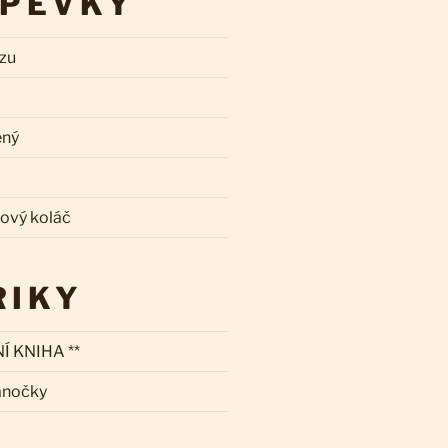
SPĚVKY
zzu
ený
kový koláč
RIKY
Í KNIHA **
ánočky