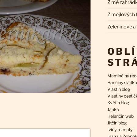
Z mé zahrád
Z mejlových
Zeleninové a
OBL
STR
Maminčiny rec
Hančiny sladko
Vlastin blog
Vlastiny cestič
Květin blog
Janka
Helenčin web
Jitčin blog
Iviny recepty
Ivana a Zdeně