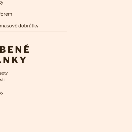
ky
 forem
 masové dobrůtky
ÍBENÉ
ÁNKY
epty
sti
ky
k