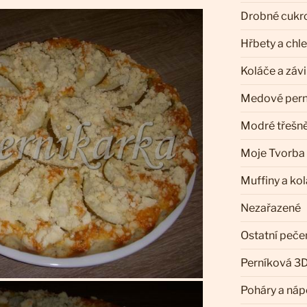
Drobné cukr
Hřbety a chl
Koláče a záv
Medové pern
Modré třešn
Moje Tvorba
Muffiny a ko
Nezařazené
Ostatní peče
Perníková 3D
Poháry a náp