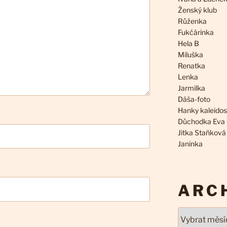
Ženský klub
Růženka
Fukčárinka
Hela B
Miluška
Renatka
Lenka
Jarmilka
Dáša-foto
Hanky kaleido
Důchodka Eva
Jitka Staňková
Janinka
ARC
Archivy