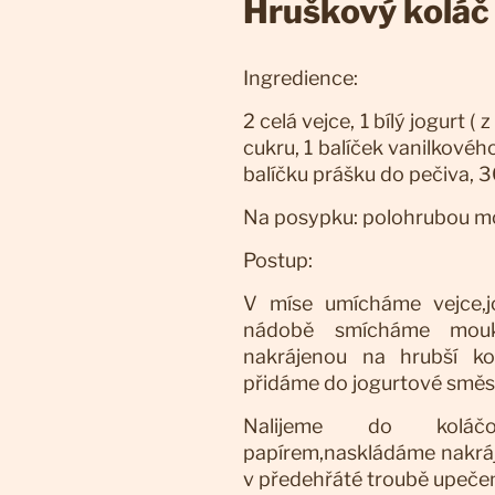
Hruškový koláč
Ingredience:
2 celá vejce, 1 bílý jogurt (
cukru, 1 balíček vanilkové
balíčku prášku do pečiva, 3
Na posypku: polohrubou m
Postup:
V míse umícháme vejce,jo
nádobě smícháme mouk
nakrájenou na hrubší k
přidáme do jogurtové směs
Nalijeme do koláčo
papírem,naskládáme nakrá
v předehřáté troubě upeče