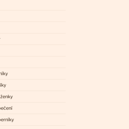
y
níky
íky
aženky
pečení
perníky