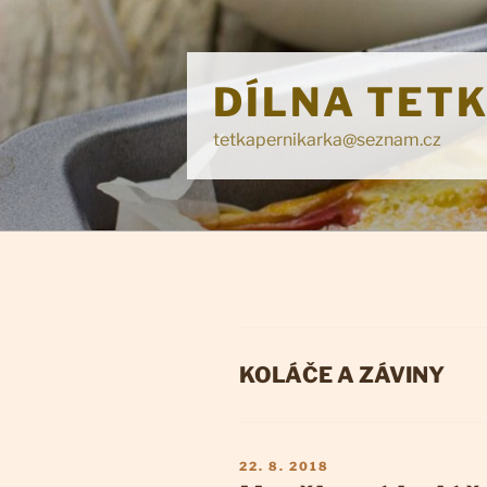
Přejít
k
obsahu
DÍLNA TET
webu
tetkapernikarka@seznam.cz
RUBRIKY
KOLÁČE A ZÁVINY
PUBLIKOVÁNO
22. 8. 2018