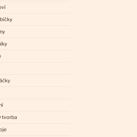
oví
ebíčky
iny
íky
ě
láčky
ní
 tvorba
oje