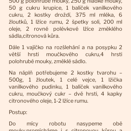
500 g polohrubé mouky, 250 g hladké mouky,
50 g cukru krupice, 1 balíček vanilkového
cukru, 2 kostky droždí, 375 ml mléka, 6
žloutků, 1 lžíce rumu, 2 špetky soli, 200 ml
oleje, 2 rovné polévkové lžíce změklého
sádla,citronová kůra.
Dále 1 vajíčko na rozšlehání a na posypku 2
větší hrsti moučkového cukru,4 hrsti
polohrubé mouky, změklé sádlo.
Na náplň potřebujeme 2 kostky tvarohu –
500g, 1 žloutek, 1 celé vejce, 1 lžička
vanilkového pudinku, 1 balíček vanilkového
cukru, moučkový cukr – dvě hrsti, 4 kapky
citronového oleje, 1-2 lžíce rumu.
Postup:
Do mícy robotu nasypeme obě
mouky,promícháme i s citronovou kůrou a