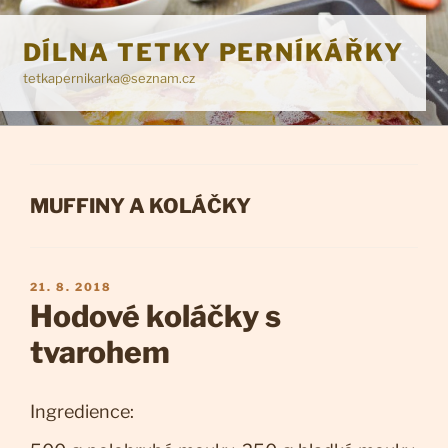
Přejít
k
DÍLNA TETKY PERNÍKÁŘKY
obsahu
tetkapernikarka@seznam.cz
webu
RUBRIKY
MUFFINY A KOLÁČKY
PUBLIKOVÁNO
21. 8. 2018
Hodové koláčky s
tvarohem
Ingredience: