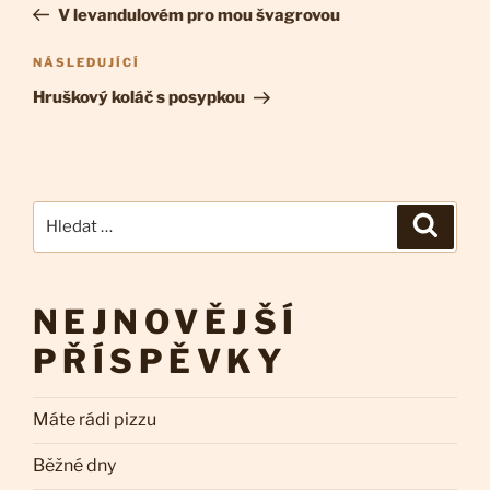
pro
příspěvek
V levandulovém pro mou švagrovou
příspěvek
Následující
NÁSLEDUJÍCÍ
příspěvek
Hruškový koláč s posypkou
Hledat:
Hledán
NEJNOVĚJŠÍ
PŘÍSPĚVKY
Máte rádi pizzu
Běžné dny