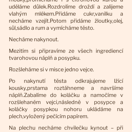
uděláme důlek.Rozdrolíme droždí a zalijeme
vlahým mlékem.Přidáme cukr,vanilku a
necháme vzejít.Potom přidáme žloutky,olej,
sůl,sádlo a rum a vymícháme těsto.
Necháme nakynout.
Mezitím si připravíme ze všech ingrediencí
tvarohovou náplň a posypku.
Rozšleháme si v misce jedno vejce.
Po nakynutí těsta odkrajujeme lžící
kousky,prstama roztáhneme a navršíme
náplň.Zabalíme do koláčku a namočíme v
rozšlehaném vejci,následně v posypce a
koláčky posypkou nohoru ukládáme na
plech,vyložený pečícím papírem.
Na plechu necháme chvilečku kynout – při