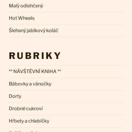
Malý odlehčený
Hot Wheels
Šlehaný jablkový koláč
RUBRIKY
** NÁVŠTĚVNÍ KNIHA **
Bábovky a vánočky
Dorty
Drobné cukroví
Hřbety a chlebíčky