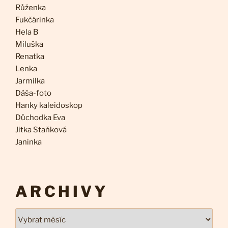
Růženka
Fukčárinka
Hela B
Miluška
Renatka
Lenka
Jarmilka
Dáša-foto
Hanky kaleidoskop
Důchodka Eva
Jitka Staňková
Janinka
ARCHIVY
Archivy