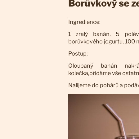
Borůvkový se z
Ingredience:
1 zralý banán, 5 polév
borůvkového jogurtu, 100 m
Postup:
Oloupaný banán nakr
kolečka,přidáme vše ostatn
Nalijeme do pohárů a podá