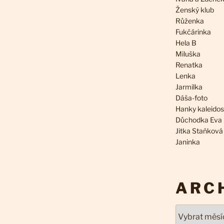
Ženský klub
Růženka
Fukčárinka
Hela B
Miluška
Renatka
Lenka
Jarmilka
Dáša-foto
Hanky kaleido
Důchodka Eva
Jitka Staňková
Janinka
ARC
Archivy