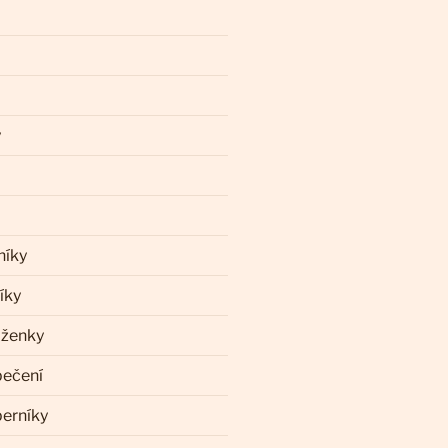
y
níky
íky
aženky
pečení
perníky