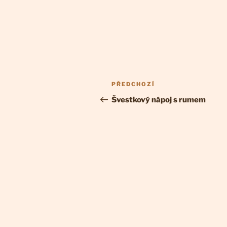
Navigace
Předchozí
PŘEDCHOZÍ
pro
příspěvek
Švestkový nápoj s rumem
příspěvek