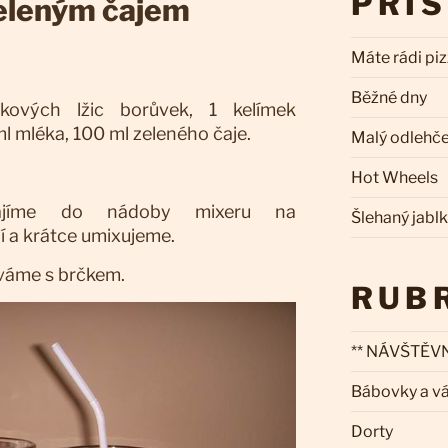
PŘÍ
eleným čajem
Máte rádi pi
Běžné dny
kových lžic borůvek, 1 kelímek
l mléka, 100 ml zeleného čaje.
Malý odlehč
Hot Wheels
ájíme do nádoby mixeru na
Šlehaný jabl
í a krátce umixujeme.
váme s brčkem.
RUB
** NÁVŠTĚVN
Bábovky a v
Dorty