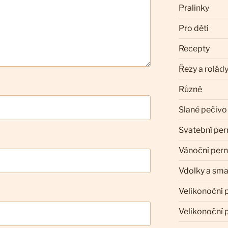
Pralinky
Pro děti
Recepty
Řezy a rolád
Různé
Slané pečivo
Svatební per
Vánoční pern
Vdolky a sm
Velikonoční 
Velikonoční 