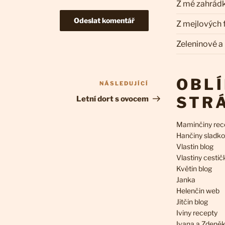
Z mé zahrád
Z mejlových
Zeleninové a
OBL
NÁSLEDUJÍCÍ
Následující
příspěvek
STR
Letní dort s ovocem
Maminčiny rec
Hančiny sladko
Vlastin blog
Vlastiny cestič
Květin blog
Janka
Helenčin web
Jitčin blog
Iviny recepty
Ivana a Zdeně