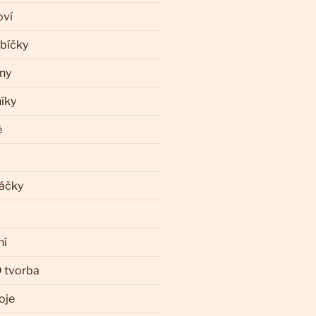
oví
ebíčky
iny
íky
ě
láčky
ní
 tvorba
oje