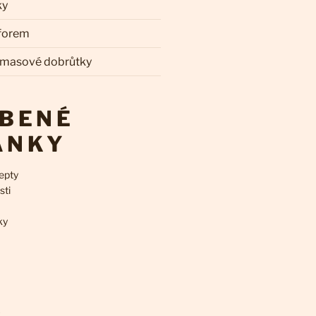
ky
 forem
 masové dobrůtky
ÍBENÉ
ÁNKY
epty
sti
ky
k