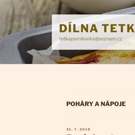
Přejít
k
obsahu
DÍLNA TET
webu
tetkapernikarka@seznam.cz
RUBRIKY
POHÁRY A NÁPOJE
PUBLIKOVÁNO
31. 7. 2018