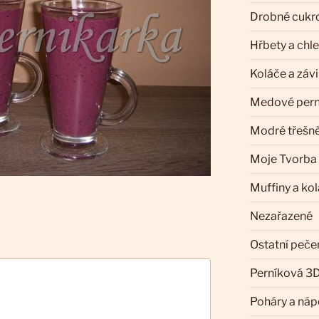
Drobné cukr
Hřbety a chl
Koláče a záv
Medové pern
Modré třešn
Moje Tvorba
Muffiny a ko
Nezařazené
Ostatní peče
Perníková 3D
Poháry a náp