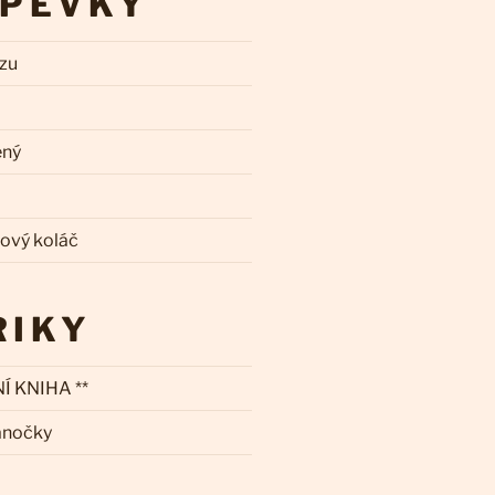
SPĚVKY
zzu
ený
kový koláč
RIKY
Í KNIHA **
ánočky