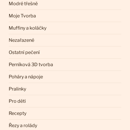
Modré třešně
Moje Tvorba
Muffiny a koláčky
Nezařazené
Ostatní pečení
Perníková 3D tvorba
Poháry a nápoje
Pralinky
Pro děti
Recepty
Řezy a rolády