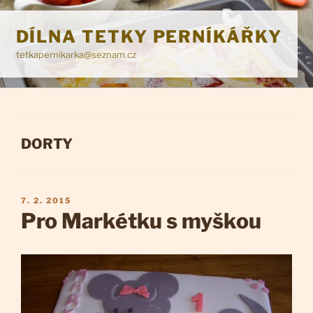
Přejít
k
DÍLNA TETKY PERNÍKÁŘKY
obsahu
tetkapernikarka@seznam.cz
webu
RUBRIKY
DORTY
PUBLIKOVÁNO
7. 2. 2015
Pro Markétku s myškou