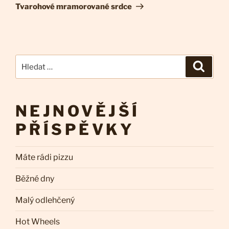
příspěvek
Tvarohové mramorované srdce
Hledat:
Hledán
NEJNOVĚJŠÍ
PŘÍSPĚVKY
Máte rádi pizzu
Běžné dny
Malý odlehčený
Hot Wheels