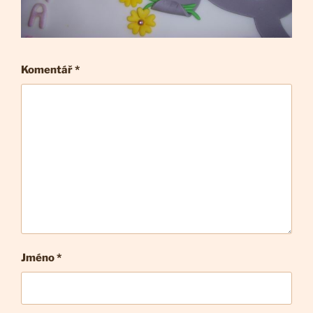
Komentář
*
Jméno *