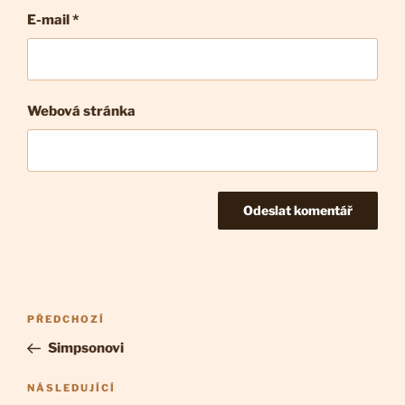
E-mail
*
Webová stránka
Navigace
Předchozí
PŘEDCHOZÍ
pro
příspěvek
Simpsonovi
příspěvek
Následující
NÁSLEDUJÍCÍ