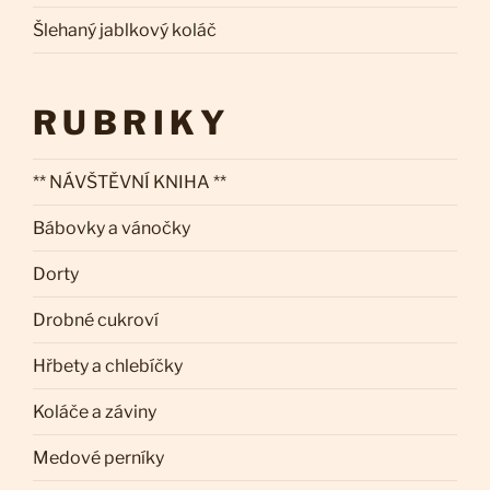
Šlehaný jablkový koláč
RUBRIKY
** NÁVŠTĚVNÍ KNIHA **
Bábovky a vánočky
Dorty
Drobné cukroví
Hřbety a chlebíčky
Koláče a záviny
Medové perníky