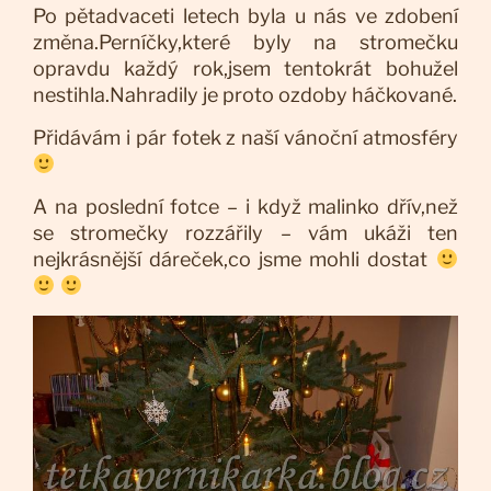
Po pětadvaceti letech byla u nás ve zdobení
změna.Perníčky,které byly na stromečku
opravdu každý rok,jsem tentokrát bohužel
nestihla.Nahradily je proto ozdoby háčkované.
Přidávám i pár fotek z naší vánoční atmosféry
A na poslední fotce – i když malinko dřív,než
se stromečky rozzářily – vám ukáži ten
nejkrásnější dáreček,co jsme mohli dostat