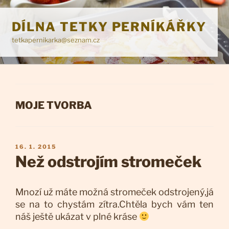
Přejít
k
DÍLNA TETKY PERNÍKÁŘKY
obsahu
tetkapernikarka@seznam.cz
webu
RUBRIKY
MOJE TVORBA
PUBLIKOVÁNO
16. 1. 2015
Než odstrojím stromeček
Mnozí už máte možná stromeček odstrojený,já
se na to chystám zítra.Chtěla bych vám ten
náš ještě ukázat v plné kráse