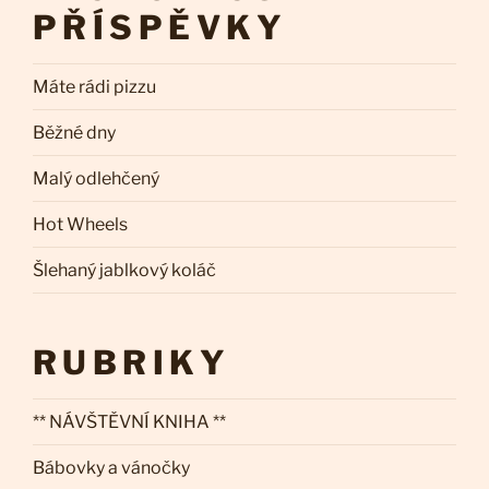
PŘÍSPĚVKY
Máte rádi pizzu
Běžné dny
Malý odlehčený
Hot Wheels
Šlehaný jablkový koláč
RUBRIKY
** NÁVŠTĚVNÍ KNIHA **
Bábovky a vánočky