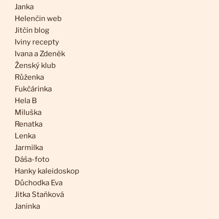
Janka
Helenčin web
Jitčin blog
Iviny recepty
Ivana a Zdeněk
Ženský klub
Růženka
Fukčárinka
Hela B
Miluška
Renatka
Lenka
Jarmilka
Dáša-foto
Hanky kaleidoskop
Důchodka Eva
Jitka Staňková
Janinka