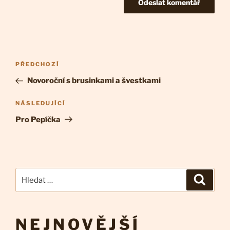
Navigace
Předchozí
PŘEDCHOZÍ
pro
příspěvek
Novoroční s brusinkami a švestkami
příspěvek
Následující
NÁSLEDUJÍCÍ
příspěvek
Pro Pepíčka
Hledat:
Hledán
NEJNOVĚJŠÍ