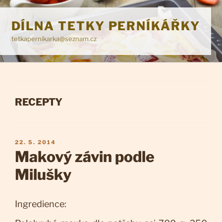
Přejít
k
DÍLNA TETKY PERNÍKÁŘKY
obsahu
tetkapernikarka@seznam.cz
webu
RUBRIKY
RECEPTY
PUBLIKOVÁNO
22. 5. 2014
Makový závin podle
Milušky
Ingredience: