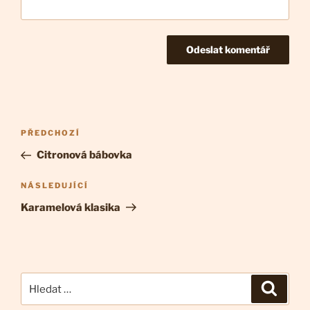
Navigace
Předchozí
PŘEDCHOZÍ
pro
příspěvek
Citronová bábovka
příspěvek
Následující
NÁSLEDUJÍCÍ
příspěvek
Karamelová klasika
Hledat:
Hledán