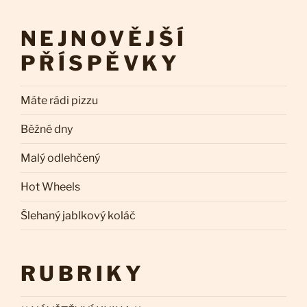
NEJNOVĚJŠÍ
PŘÍSPĚVKY
Máte rádi pizzu
Běžné dny
Malý odlehčený
Hot Wheels
Šlehaný jablkový koláč
RUBRIKY