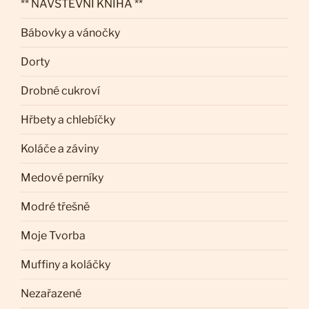
** NÁVŠTĚVNÍ KNIHA **
Bábovky a vánočky
Dorty
Drobné cukroví
Hřbety a chlebíčky
Koláče a záviny
Medové perníky
Modré třešně
Moje Tvorba
Muffiny a koláčky
Nezařazené