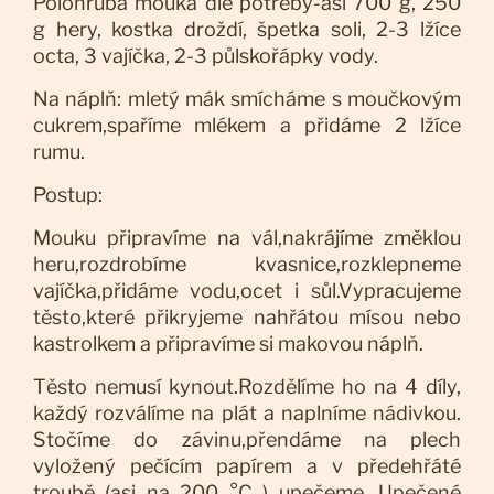
Polohrubá mouka dle potřeby-asi 700 g, 250
g hery, kostka droždí, špetka soli, 2-3 lžíce
octa, 3 vajíčka, 2-3 půlskořápky vody.
Na náplň: mletý mák smícháme s moučkovým
cukrem,spaříme mlékem a přidáme 2 lžíce
rumu.
Postup:
Mouku připravíme na vál,nakrájíme změklou
heru,rozdrobíme kvasnice,rozklepneme
vajíčka,přidáme vodu,ocet i sůl.Vypracujeme
těsto,které přikryjeme nahřátou mísou nebo
kastrolkem a připravíme si makovou náplň.
Těsto nemusí kynout.Rozdělíme ho na 4 díly,
každý rozválíme na plát a naplníme nádivkou.
Stočíme do závinu,přendáme na plech
vyložený pečícím papírem a v předehřáté
troubě (asi na 200 °C ) upečeme. Upečené