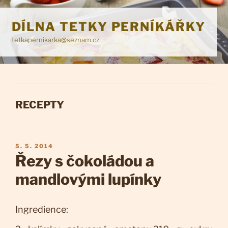
Přejít
k
DÍLNA TETKY PERNÍKÁŘKY
obsahu
tetkapernikarka@seznam.cz
webu
RUBRIKY
RECEPTY
PUBLIKOVÁNO
5. 5. 2014
Řezy s čokoládou a
mandlovými lupínky
Ingredience: