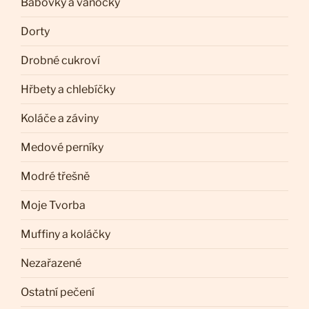
Bábovky a vánočky
Dorty
Drobné cukroví
Hřbety a chlebíčky
Koláče a záviny
Medové perníky
Modré třešně
Moje Tvorba
Muffiny a koláčky
Nezařazené
Ostatní pečení