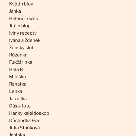
Květin blog
Janka
Helenčin web
Jitčin blog
Iviny recepty
Ivana a Zdeněk
Ženský klub
Růženka
Fukčárinka
Hela B
Miluška
Renatka
Lenka
Jarmilka
Dáša-foto
Hanky kaleidoskop
Důchodka Eva
Jitka Staňková
Janinka