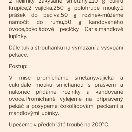
2 kelímky zakysané smetany,210 g cukru
krupice,2 vajíčka,250 g polohrubé mouky,1
prášek do pečiva,50 g rozinek-můžeme
namočit do rumu,50 g kandovaného
ovoce,čokoládové pecičky Carla,mandlové
lupínky.
Dále tuk a strouhanku na vymazání a vysypání
pekáče.
Postup:
V míse promícháme smetany,vajíčka a
cukr,dále mouku smíchanou s práškem a
nakonec přidáme rozinky a kandované
ovoce.Promíchané vylejeme na připravený
pekáč a posypeme čokoládovámi peckami a
mandlovými lupínky.
Upečeme v předehřáté troubě na 200°C.