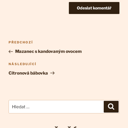
Navigace
Předchozí
PŘEDCHOZÍ
pro
příspěvek
Mazanec s kandovaným ovocem
příspěvek
Následující
NÁSLEDUJÍCÍ
příspěvek
Citronová bábovka
Hledat:
Hledán