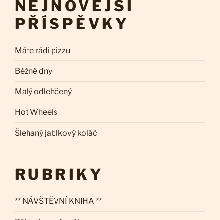
NEJNOVĚJŠÍ
PŘÍSPĚVKY
Máte rádi pizzu
Běžné dny
Malý odlehčený
Hot Wheels
Šlehaný jablkový koláč
RUBRIKY
** NÁVŠTĚVNÍ KNIHA **