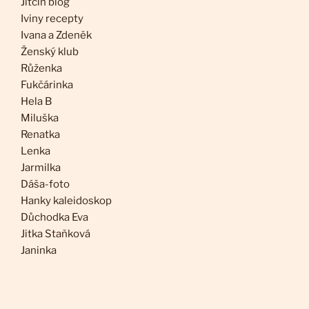
Jitčin blog
Iviny recepty
Ivana a Zdeněk
Ženský klub
Růženka
Fukčárinka
Hela B
Miluška
Renatka
Lenka
Jarmilka
Dáša-foto
Hanky kaleidoskop
Důchodka Eva
Jitka Staňková
Janinka