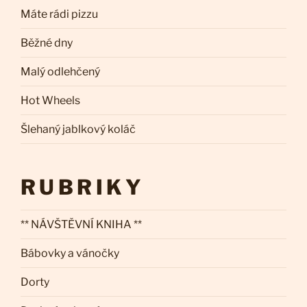
Máte rádi pizzu
Běžné dny
Malý odlehčený
Hot Wheels
Šlehaný jablkový koláč
RUBRIKY
** NÁVŠTĚVNÍ KNIHA **
Bábovky a vánočky
Dorty