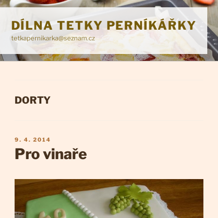
Přejít
k
DÍLNA TETKY PERNÍKÁŘKY
obsahu
tetkapernikarka@seznam.cz
webu
RUBRIKY
DORTY
PUBLIKOVÁNO
9. 4. 2014
Pro vinaře