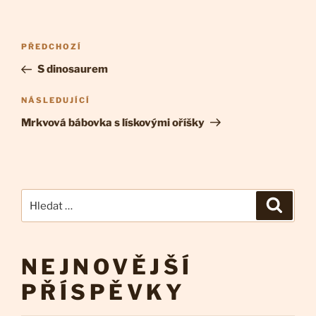
Navigace
Předchozí
PŘEDCHOZÍ
pro
příspěvek
S dinosaurem
příspěvek
Následující
NÁSLEDUJÍCÍ
příspěvek
Mrkvová bábovka s lískovými oříšky
Hledat:
Hledán
NEJNOVĚJŠÍ
PŘÍSPĚVKY