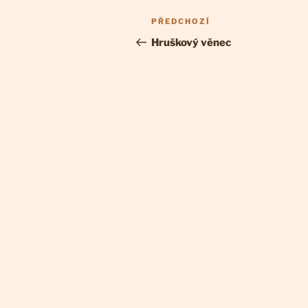
Navigace
Předchozí
PŘEDCHOZÍ
pro
příspěvek
Hruškový věnec
příspěvek