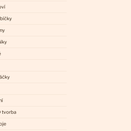
oví
ebíčky
iny
íky
ě
láčky
ní
 tvorba
oje