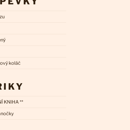
SPĚVKY
zzu
ený
kový koláč
RIKY
Í KNIHA **
ánočky