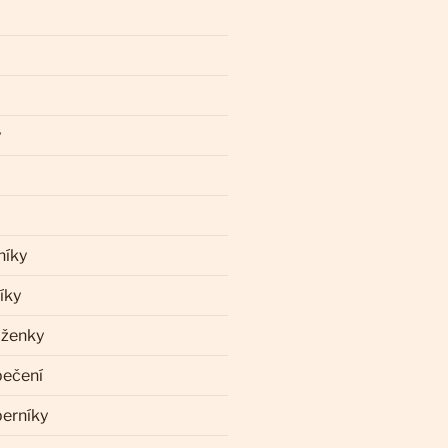
y
níky
íky
aženky
pečení
perníky