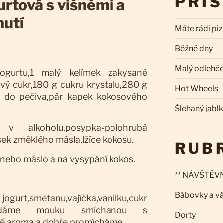
PŘÍ
rtová s višněmi a
hutí
Máte rádi pi
Běžné dny
Malý odlehč
ogurtu,1 malý kelímek zakysané
ový cukr,180 g cukru krystalu,280 g
Hot Wheels
k do pečiva,pár kapek kokosového
Šlehaný jabl
v alkoholu,posypka-polohrubá
k změklého másla,lžíce kokosu.
RUB
 nebo máslo a na vysypání kokos.
** NÁVŠTĚVN
Bábovky a v
ogurt,smetanu,vajíčka,vanilku,cukr
řidáme mouku smíchanou s
Dorty
é aroma a dobře promícháme.