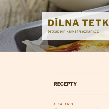
Přejít
k
obsahu
DÍLNA TET
webu
tetkapernikarka@seznam.cz
RUBRIKY
RECEPTY
PUBLIKOVÁNO
6. 10. 2013