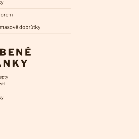
ky
 forem
 masové dobrůtky
ÍBENÉ
ÁNKY
epty
sti
ky
k