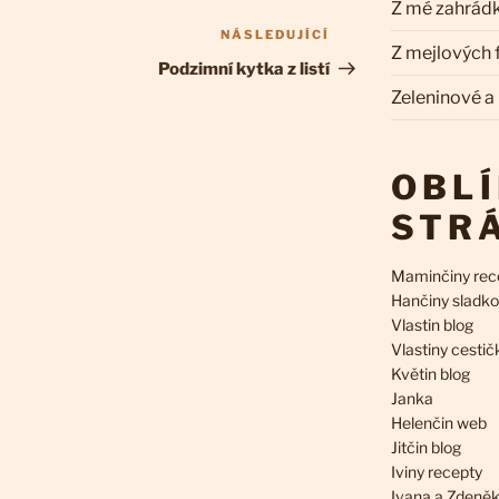
Z mé zahrád
NÁSLEDUJÍCÍ
Následující
Z mejlových
příspěvek
Podzimní kytka z listí
Zeleninové a
OBL
STR
Maminčiny rec
Hančiny sladko
Vlastin blog
Vlastiny cestič
Květin blog
Janka
Helenčin web
Jitčin blog
Iviny recepty
Ivana a Zdeně