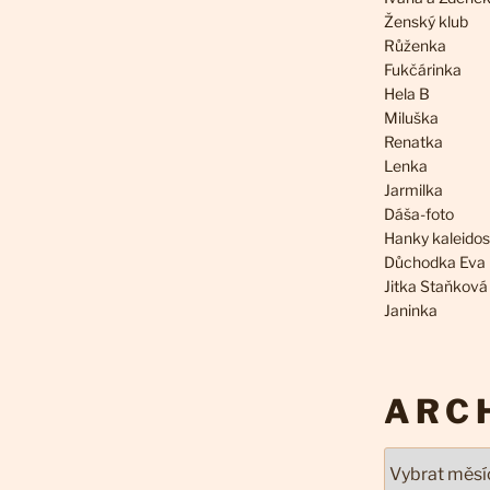
Ženský klub
Růženka
Fukčárinka
Hela B
Miluška
Renatka
Lenka
Jarmilka
Dáša-foto
Hanky kaleido
Důchodka Eva
Jitka Staňková
Janinka
ARC
Archivy