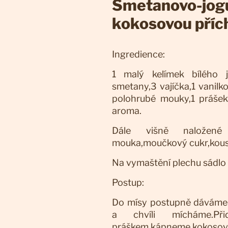
Smetanovo-jogu
kokosovou příc
Ingredience:
1 malý kelímek bílého j
smetany,3 vajíčka,1 vanilk
polohrubé mouky,1 práše
aroma.
Dále višně naložené 
mouka,moučkový cukr,kouse
Na vymaštění plechu sádlo
Postup:
Do mísy postupně dáváme j
a chvíli mícháme.P
práškem,kápneme kokosov