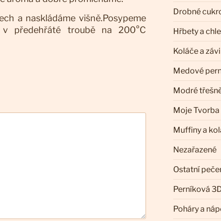
Drobné cukr
lech a naskládáme višně.Posypeme
 v předehřáté troubě na 200°C
Hřbety a chl
Koláče a záv
Medové pern
Modré třešn
Moje Tvorba
Muffiny a ko
Nezařazené
Ostatní peče
Perníková 3D
Poháry a náp