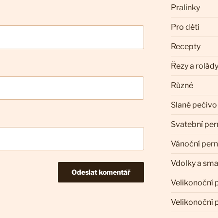
Pralinky
Pro děti
Recepty
Řezy a rolád
Různé
Slané pečivo
Svatební per
Vánoční pern
Vdolky a sm
Velikonoční 
Velikonoční 