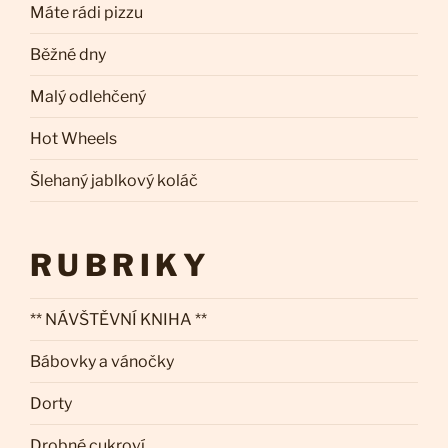
Máte rádi pizzu
Běžné dny
Malý odlehčený
Hot Wheels
Šlehaný jablkový koláč
RUBRIKY
** NÁVŠTĚVNÍ KNIHA **
Bábovky a vánočky
Dorty
Drobné cukroví