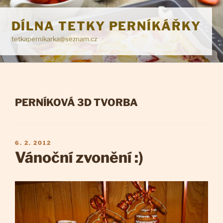
Přejít
k
DÍLNA TETKY PERNÍKÁŘKY
obsahu
tetkapernikarka@seznam.cz
webu
RUBRIKY
PERNÍKOVÁ 3D TVORBA
PUBLIKOVÁNO
6. 2. 2012
Vánoční zvonění :)