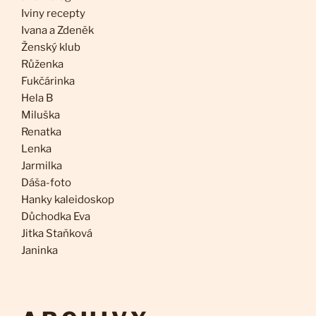
Iviny recepty
Ivana a Zdeněk
Ženský klub
Růženka
Fukčárinka
Hela B
Miluška
Renatka
Lenka
Jarmilka
Dáša-foto
Hanky kaleidoskop
Důchodka Eva
Jitka Staňková
Janinka