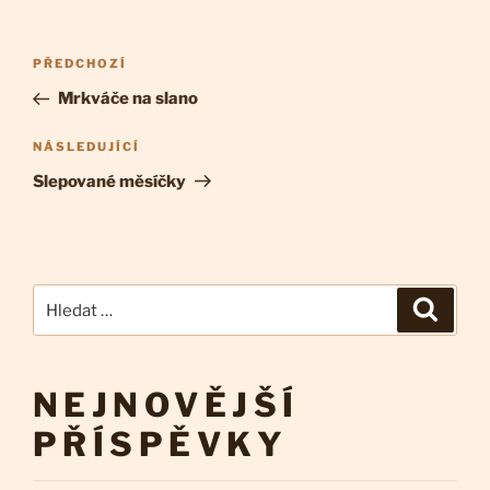
Navigace
Předchozí
PŘEDCHOZÍ
pro
příspěvek
Mrkváče na slano
příspěvek
Následující
NÁSLEDUJÍCÍ
příspěvek
Slepované měsíčky
Hledat:
Hledán
NEJNOVĚJŠÍ
PŘÍSPĚVKY