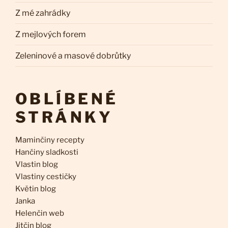
Z mé zahrádky
Z mejlových forem
Zeleninové a masové dobrůtky
OBLÍBENÉ
STRÁNKY
Maminčiny recepty
Hančiny sladkosti
Vlastin blog
Vlastiny cestičky
Květin blog
Janka
Helenčin web
Jitčin blog