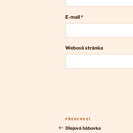
E-mail
*
Webová stránka
Navigace
Předchozí
PŘEDCHOZÍ
pro
příspěvek
Olejová bábovka