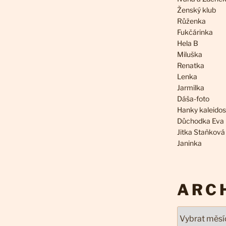
Ženský klub
Růženka
Fukčárinka
Hela B
Miluška
Renatka
Lenka
Jarmilka
Dáša-foto
Hanky kaleido
Důchodka Eva
Jitka Staňková
Janinka
ARC
Archivy