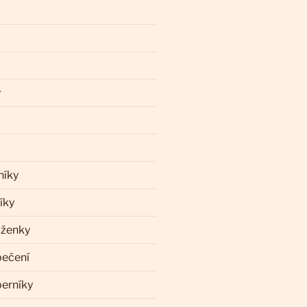
y
níky
íky
aženky
pečení
perníky