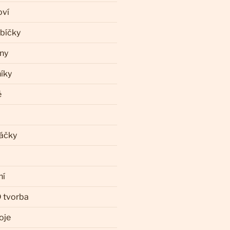
oví
ebíčky
iny
íky
ě
láčky
ní
 tvorba
oje