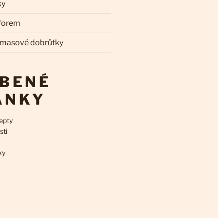
ky
 forem
 masové dobrůtky
ÍBENÉ
ÁNKY
epty
sti
ky
k