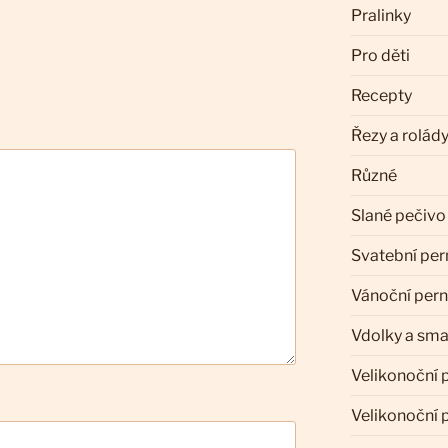
Pralinky
Pro děti
Recepty
Řezy a rolád
Různé
Slané pečivo
Svatební per
Vánoční pern
Vdolky a sm
Velikonoční 
Velikonoční 