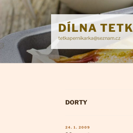
Přejít
k
obsahu
DÍLNA TET
webu
tetkapernikarka@seznam.cz
RUBRIKY
DORTY
PUBLIKOVÁNO
24. 1. 2009