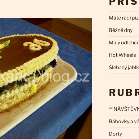
PŘÍ
Máte rádi pi
Běžné dny
Malý odlehč
Hot Wheels
Šlehaný jabl
RUB
** NÁVŠTĚVN
Bábovky a v
Dorty