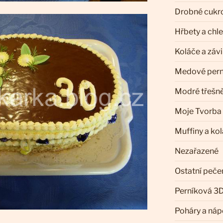
Drobné cukr
Hřbety a chl
Koláče a záv
Medové pern
Modré třešn
Moje Tvorba
Muffiny a ko
Nezařazené
Ostatní peče
Perníková 3D
Poháry a náp