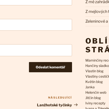
Z mé zahrád
Z mejlových
Zeleninové a
OBL
STR
Maminčiny rec
Hančiny sladko
Vlastin blog
Vlastiny cestič
Květin blog
Janka
Helenčin web
Jitčin blog
NÁSLEDUJÍCÍ
Následující
Iviny recepty
příspěvek
Lanžhotské tyčinky
Ivana a Zdeně