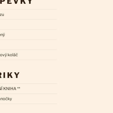
SPĚVKY
zzu
ený
kový koláč
RIKY
Í KNIHA **
ánočky