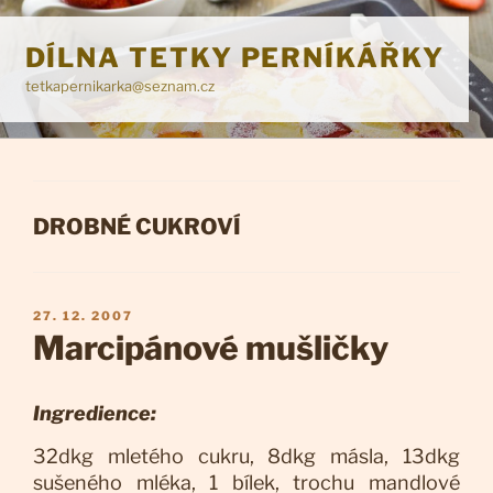
Přejít
k
DÍLNA TETKY PERNÍKÁŘKY
obsahu
tetkapernikarka@seznam.cz
webu
RUBRIKY
DROBNÉ CUKROVÍ
PUBLIKOVÁNO
27. 12. 2007
Marcipánové mušličky
Ingredience:
32dkg mletého cukru, 8dkg másla, 13dkg
sušeného mléka, 1 bílek, trochu mandlové