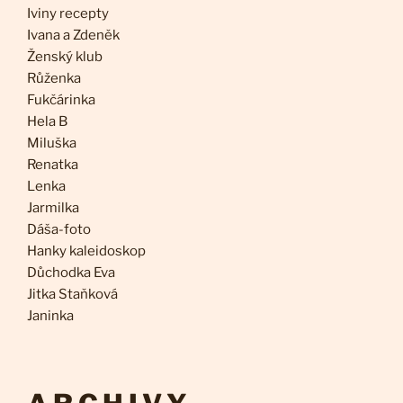
Iviny recepty
Ivana a Zdeněk
Ženský klub
Růženka
Fukčárinka
Hela B
Miluška
Renatka
Lenka
Jarmilka
Dáša-foto
Hanky kaleidoskop
Důchodka Eva
Jitka Staňková
Janinka