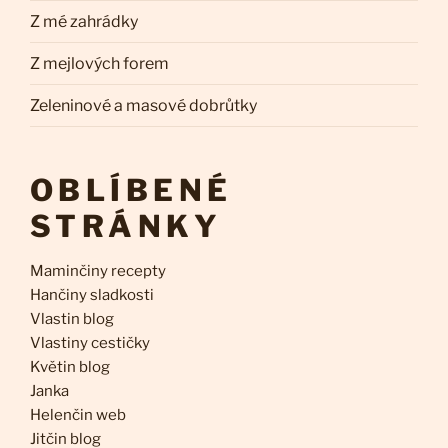
Z mé zahrádky
Z mejlových forem
Zeleninové a masové dobrůtky
OBLÍBENÉ
STRÁNKY
Maminčiny recepty
Hančiny sladkosti
Vlastin blog
Vlastiny cestičky
Květin blog
Janka
Helenčin web
Jitčin blog