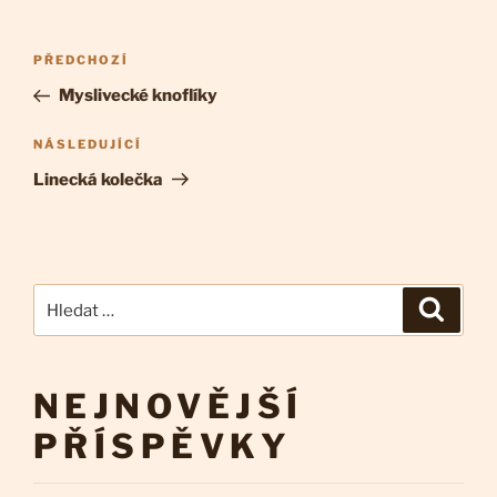
Navigace
Předchozí
PŘEDCHOZÍ
pro
příspěvek
Myslivecké knoflíky
příspěvek
Následující
NÁSLEDUJÍCÍ
příspěvek
Linecká kolečka
Hledat:
Hledán
NEJNOVĚJŠÍ
PŘÍSPĚVKY