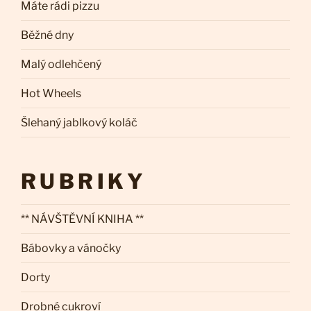
Máte rádi pizzu
Běžné dny
Malý odlehčený
Hot Wheels
Šlehaný jablkový koláč
RUBRIKY
** NÁVŠTĚVNÍ KNIHA **
Bábovky a vánočky
Dorty
Drobné cukroví