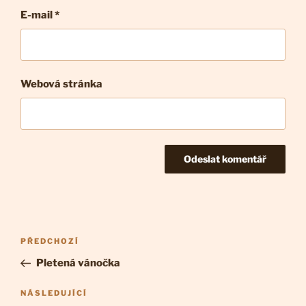
E-mail
*
Webová stránka
Navigace
Předchozí
PŘEDCHOZÍ
pro
příspěvek
Pletená vánočka
příspěvek
Následující
NÁSLEDUJÍCÍ