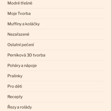
Modré třešně
Moje Tvorba
Muffiny a koláčky
Nezařazené
Ostatní pečení
Perníková 3D tvorba
Poháry a nápoje
Pralinky
Pro děti
Recepty
Řezy a rolády