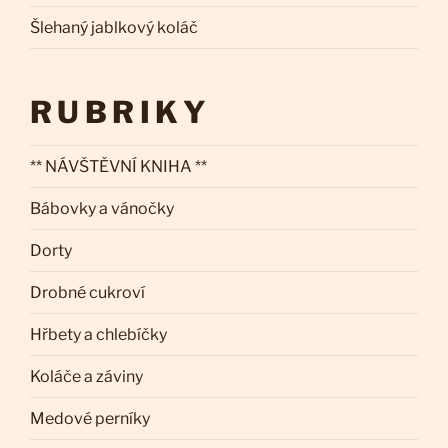
Šlehaný jablkový koláč
RUBRIKY
** NÁVŠTĚVNÍ KNIHA **
Bábovky a vánočky
Dorty
Drobné cukroví
Hřbety a chlebíčky
Koláče a záviny
Medové perníky