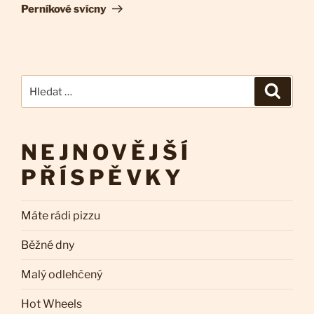
příspěvek
Perníkové svícny
Hledat:
Hledán
NEJNOVĚJŠÍ
PŘÍSPĚVKY
Máte rádi pizzu
Běžné dny
Malý odlehčený
Hot Wheels