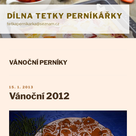
Přejít
k
DÍLNA TETKY PERNÍKÁŘKY
obsahu
tetkapernikarka@seznam.cz
webu
RUBRIKY
VÁNOČNÍ PERNÍKY
PUBLIKOVÁNO
15. 1. 2013
Vánoční 2012