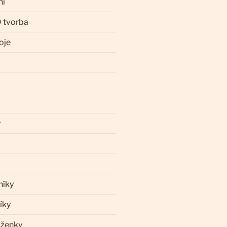
ní
 tvorba
oje
y
níky
íky
aženky