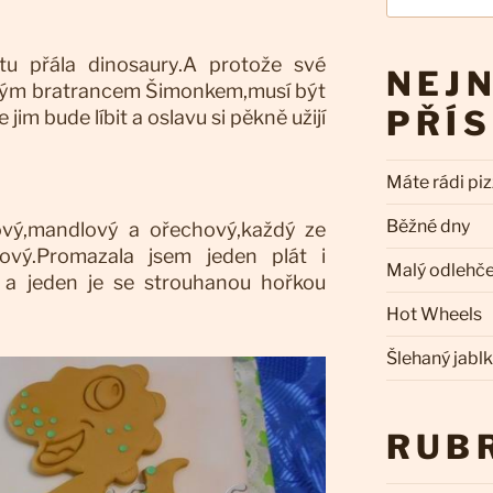
tu přála dinosaury.A protože své
NEJN
svým bratrancem Šimonkem,musí být
PŘÍ
jim bude líbit a oslavu si pěkně užijí
Máte rádi pi
Běžné dny
onový,mandlový a ořechový,každý ze
lový.Promazala jsem jeden plát i
Malý odlehč
 a jeden je se strouhanou hořkou
Hot Wheels
Šlehaný jabl
RUB