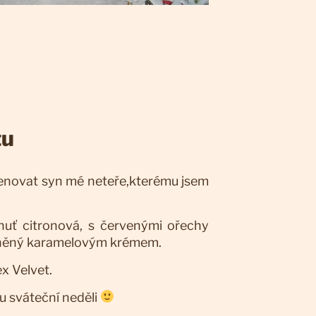
tu
menovat syn mé neteře,kterému jsem
chuť citronová, s červenými ořechy
plněný karamelovým krémem.
x Velvet.
u sváteční neděli