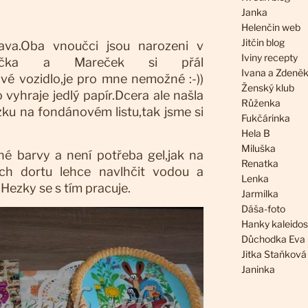
Janka
Helenčin web
Jitčin blog
ava.Oba vnoučci jsou narozeni v
Iviny recepty
rtečka a Mareček si přál
Ivana a Zdeně
vé vozidlo,je pro mne nemožné :-))
Ženský klub
 vyhraje jedlý papír.Dcera ale našla
Růženka
zku na fondánovém listu,tak jsme si
Fukčárinka
Hela B
Miluška
né barvy a není potřeba gel,jak na
Renatka
vrch dortu lehce navlhčit vodou a
Lenka
.Hezky se s tím pracuje.
Jarmilka
Dáša-foto
Hanky kaleido
Důchodka Eva
Jitka Staňková
Janinka