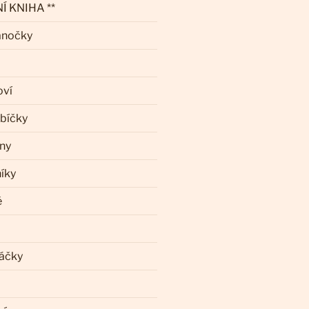
Í KNIHA **
ánočky
oví
ebíčky
iny
íky
ě
láčky