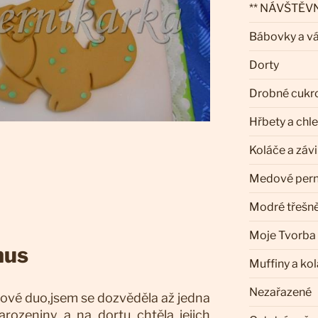
** NÁVŠTĚVN
Bábovky a v
Dorty
Drobné cukr
Hřbety a chl
Koláče a záv
Medové pern
Modré třešn
Moje Tvorba
nus
Muffiny a ko
Nezařazené
pové duo,jsem se dozvěděla až jedna
arozeniny a na dortu chtěla jejich