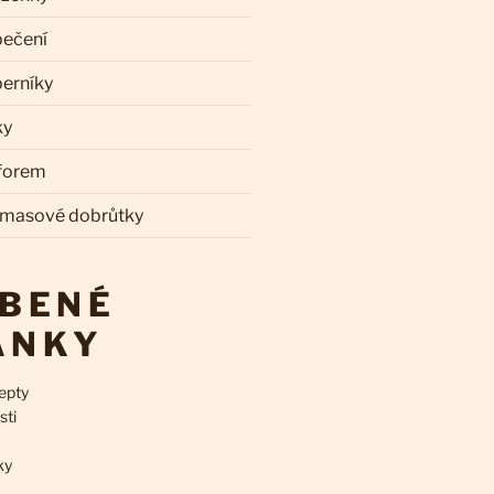
pečení
perníky
ky
 forem
 masové dobrůtky
ÍBENÉ
ÁNKY
epty
sti
ky