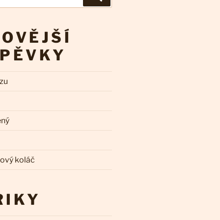
OVĚJŠÍ
SPĚVKY
zzu
ený
kový koláč
RIKY