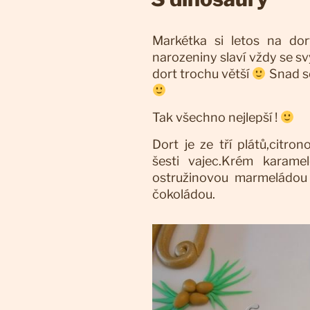
Markétka si letos na dor
narozeniny slaví vždy se 
dort trochu větší
Snad se 
Tak všechno nejlepší !
Dort je ze tří plátů,citr
šesti vajec.Krém karame
ostružinovou marmeládou
čokoládou.