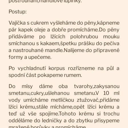
postrouhání,mandlové lupínky.
Postup:
Vajíčka s cukrem vyšleháme do pěny,kápneme
pár kapek oleje a dobře promícháme.Do pěny
přidáváme po lžících polohrubou mouku
smíchanou s kakaem,špetku prášku do pečiva
a nastrouhané mandle.Nalijeme do připravené
formy a upečeme.
Po vychladnutí korpus rozřízneme na půl a
spodní část pokapeme rumem.
Do mísy dáme oba tvarohy,zakysanou
smetanu,cukry,ušlehanou smetanu.V 10 ml
vody umícháme metličkou ztužovač,přidáme
lžíci krému,stále mícháme,opět lžíci krému a
teď už vše spojíme.Tohoto krému si trochu
odděláme do ledničky a do zbytku přisypeme
mražené borůvky a promícháme.