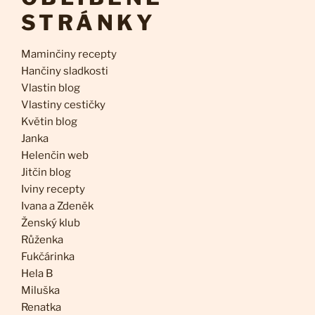
STRÁNKY
Maminčiny recepty
Hančiny sladkosti
Vlastin blog
Vlastiny cestičky
Květin blog
Janka
Helenčin web
Jitčin blog
Iviny recepty
Ivana a Zdeněk
Ženský klub
Růženka
Fukčárinka
Hela B
Miluška
Renatka