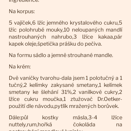
Na korpus:
5 vajíček,6 lžíc jemného krystalového cukru,5
lžíc polohrubé mouky,10 neloupaných mandlí
nastrouhaných nahrubo,3 lžíce kakaa,pár
kapek oleje,špetička prášku do pečiva.
Na formu sádlo a jemně strouhané mandle.
Na krém:
Dvě vaničky tvarohu-dala jsem 1 polotučný a 1
tučný,2 kelímky zakysané smetany,1 kelímek
smetany ke šlehání 31%,2 vanilkové cukry,2
lžíce cukru moučka,1 ztužovač Dr.Oetker-
použití dle návodu,pytlík mražených borůvek.
Dále:půl kostky másla,3-4 lžíce
nuttely,rum,hořká čokoláda na