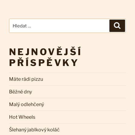
Hledat:
Hledán
NEJNOVĚJŠÍ
PŘÍSPĚVKY
Máte rádi pizzu
Běžné dny
Malý odlehčený
Hot Wheels
Šlehaný jablkový koláč