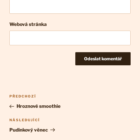
Webová stránka
Navigace
Předchozí
PŘEDCHOZÍ
pro
příspěvek
Hroznové smoothie
příspěvek
Následující
NÁSLEDUJÍCÍ
příspěvek
Pudinkový věnec