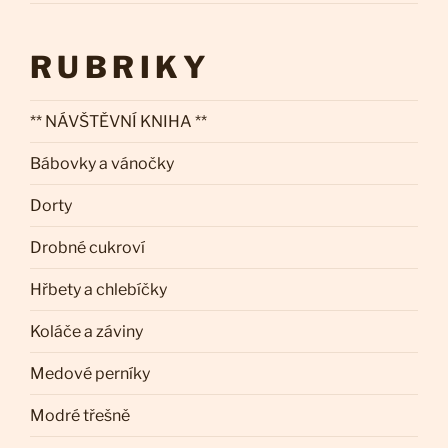
RUBRIKY
** NÁVŠTĚVNÍ KNIHA **
Bábovky a vánočky
Dorty
Drobné cukroví
Hřbety a chlebíčky
Koláče a záviny
Medové perníky
Modré třešně