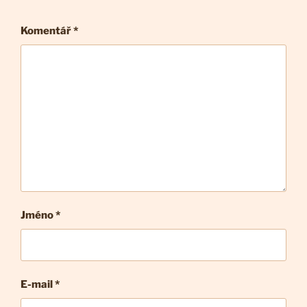
Komentář
*
Jméno *
E-mail
*