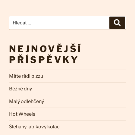
Hledat:
Hledán
NEJNOVĚJŠÍ
PŘÍSPĚVKY
Máte rádi pizzu
Běžné dny
Malý odlehčený
Hot Wheels
Šlehaný jablkový koláč