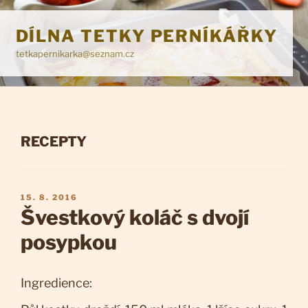
Přejít
k
DÍLNA TETKY PERNÍKÁŘKY
obsahu
tetkapernikarka@seznam.cz
webu
RUBRIKY
RECEPTY
PUBLIKOVÁNO
15. 8. 2016
Švestkový koláč s dvojí
posypkou
Ingredience: