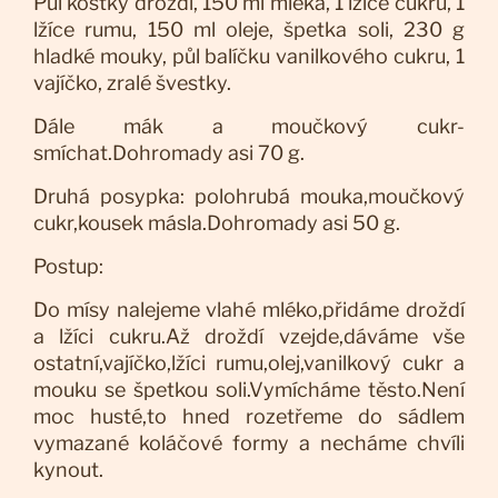
Půl kostky droždí, 150 ml mléka, 1 lžíce cukru, 1
lžíce rumu, 150 ml oleje, špetka soli, 230 g
hladké mouky, půl balíčku vanilkového cukru, 1
vajíčko, zralé švestky.
Dále mák a moučkový cukr-
smíchat.Dohromady asi 70 g.
Druhá posypka: polohrubá mouka,moučkový
cukr,kousek másla.Dohromady asi 50 g.
Postup:
Do mísy nalejeme vlahé mléko,přidáme droždí
a lžíci cukru.Až droždí vzejde,dáváme vše
ostatní,vajíčko,lžíci rumu,olej,vanilkový cukr a
mouku se špetkou soli.Vymícháme těsto.Není
moc husté,to hned rozetřeme do sádlem
vymazané koláčové formy a necháme chvíli
kynout.