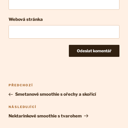
Webová stránka
Navigace
Předchozí
PŘEDCHOZÍ
pro
příspěvek
Smetanové smoothie s ořechy a skořicí
příspěvek
Následující
NÁSLEDUJÍCÍ
příspěvek
Nektarinkové smoothie s tvarohem