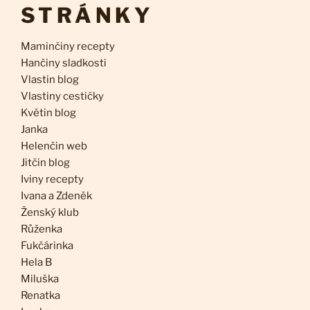
STRÁNKY
Maminčiny recepty
Hančiny sladkosti
Vlastin blog
Vlastiny cestičky
Květin blog
Janka
Helenčin web
Jitčin blog
Iviny recepty
Ivana a Zdeněk
Ženský klub
Růženka
Fukčárinka
Hela B
Miluška
Renatka