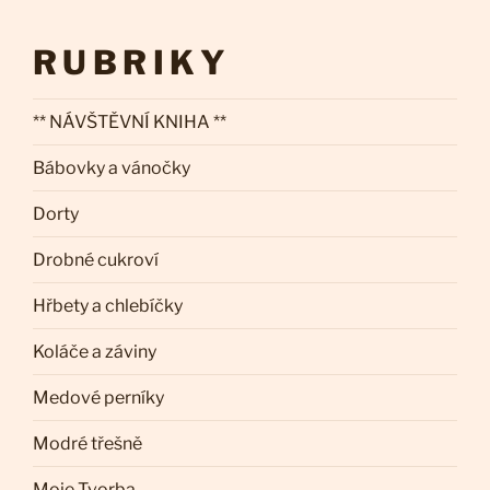
RUBRIKY
** NÁVŠTĚVNÍ KNIHA **
Bábovky a vánočky
Dorty
Drobné cukroví
Hřbety a chlebíčky
Koláče a záviny
Medové perníky
Modré třešně
Moje Tvorba