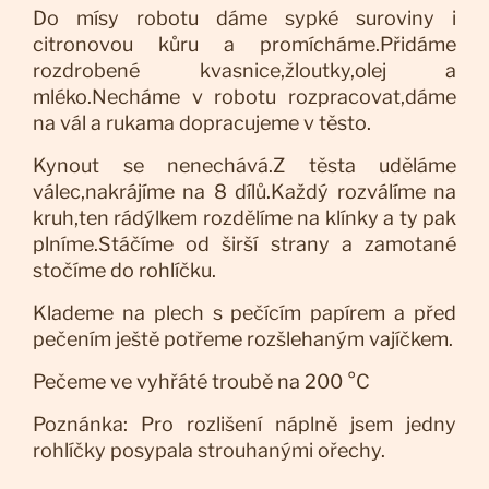
Do mísy robotu dáme sypké suroviny i
citronovou kůru a promícháme.Přidáme
rozdrobené kvasnice,žloutky,olej a
mléko.Necháme v robotu rozpracovat,dáme
na vál a rukama dopracujeme v těsto.
Kynout se nenechává.Z těsta uděláme
válec,nakrájíme na 8 dílů.Každý rozválíme na
kruh,ten rádýlkem rozdělíme na klínky a ty pak
plníme.Stáčíme od širší strany a zamotané
stočíme do rohlíčku.
Klademe na plech s pečícím papírem a před
pečením ještě potřeme rozšlehaným vajíčkem.
Pečeme ve vyhřáté troubě na 200 °C
Poznánka: Pro rozlišení náplně jsem jedny
rohlíčky posypala strouhanými ořechy.