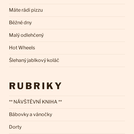
Máte rádi pizzu
Běžné dny
Malý odlehčený
Hot Wheels
Šlehaný jablkový koláč
RUBRIKY
** NÁVŠTĚVNÍ KNIHA **
Bábovky a vánočky
Dorty