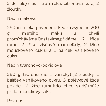
2 dcl oleje, půl litru mléka, citronová kůra, 2
žloutky.
Náplń maková:
250 ml mléka přivedeme k varu,vsypeme 200
g mletého máku a chvíli
promícháváme.Odstavíme,přidáme 2 lžíce
rumu, 2 lžíce višńové marmelády, 2 lžíce
moučkového cukru a 1 balíček vanilkového
cukru.
Náplń tvarohovo-povidlová:
250 g tvarohu (ne z vaničky) ,2 žloutky, 1
balíček vanilkového cukru, 3 polévkové lžíce
povidel, 2 lžíce rumu.kdo chce sladší,může
přidat moučkový cukr.
Postup: