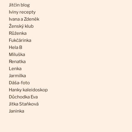
Jitčin blog
Iviny recepty
Ivana a Zdeněk
Ženský klub
Růženka
Fukčárinka
Hela B
Miluška
Renatka
Lenka
Jarmilka
Dáša-foto
Hanky kaleidoskop
Důchodka Eva
Jitka Staňková
Janinka