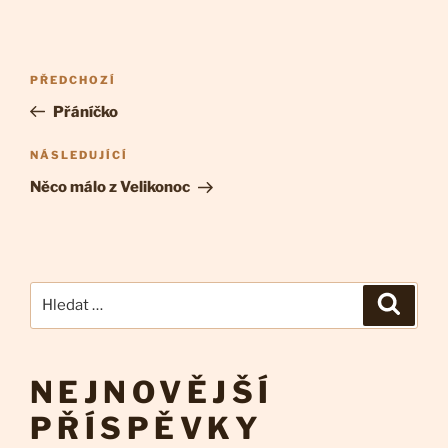
Navigace
Předchozí
PŘEDCHOZÍ
pro
příspěvek
Přáníčko
příspěvek
Následující
NÁSLEDUJÍCÍ
příspěvek
Něco málo z Velikonoc
Hledat:
Hledán
NEJNOVĚJŠÍ
PŘÍSPĚVKY