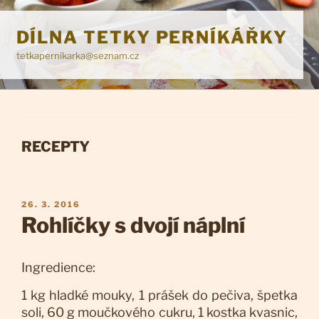
Přejít
k
DÍLNA TETKY PERNÍKÁŘKY
obsahu
tetkapernikarka@seznam.cz
webu
RUBRIKY
RECEPTY
PUBLIKOVÁNO
26. 3. 2016
Rohlíčky s dvojí náplní
Ingredience:
1 kg hladké mouky, 1 prášek do pečiva, špetka
soli, 60 g moučkového cukru, 1 kostka kvasnic,