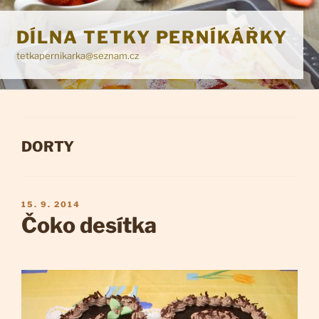
Přejít
k
DÍLNA TETKY PERNÍKÁŘKY
obsahu
tetkapernikarka@seznam.cz
webu
RUBRIKY
DORTY
PUBLIKOVÁNO
15. 9. 2014
Čoko desítka