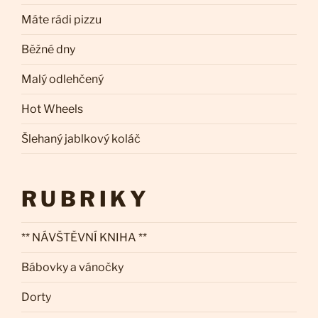
Máte rádi pizzu
Běžné dny
Malý odlehčený
Hot Wheels
Šlehaný jablkový koláč
RUBRIKY
** NÁVŠTĚVNÍ KNIHA **
Bábovky a vánočky
Dorty