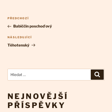
Navigace
Předchozí
PŘEDCHOZÍ
pro
příspěvek
Babiččin poschoďový
příspěvek
Následující
NÁSLEDUJÍCÍ
příspěvek
Těhotenský
Hledat:
Hledán
NEJNOVĚJŠÍ
PŘÍSPĚVKY