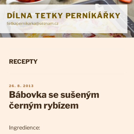
Přejít
k
DÍLNA TETKY PERNÍKÁŘKY
obsahu
tetkapernikarka@seznam.cz
webu
RUBRIKY
RECEPTY
PUBLIKOVÁNO
26. 8. 2013
Bábovka se sušeným
černým rybízem
Ingredience: