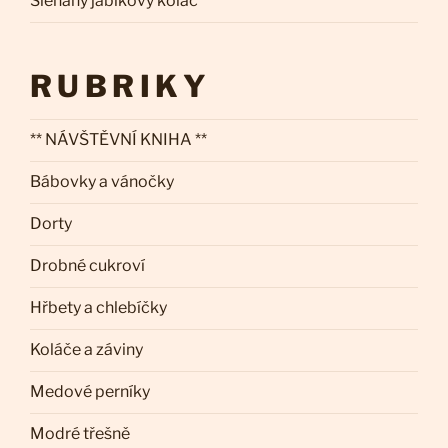
Šlehaný jablkový koláč
RUBRIKY
** NÁVŠTĚVNÍ KNIHA **
Bábovky a vánočky
Dorty
Drobné cukroví
Hřbety a chlebíčky
Koláče a záviny
Medové perníky
Modré třešně