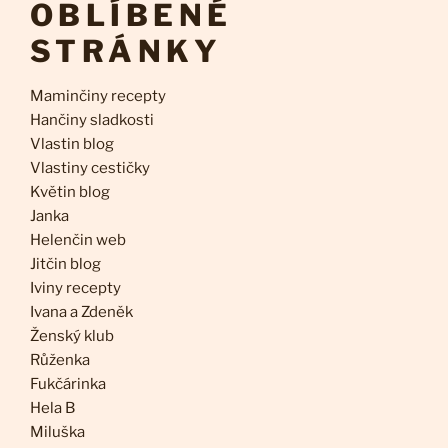
OBLÍBENÉ
STRÁNKY
Maminčiny recepty
Hančiny sladkosti
Vlastin blog
Vlastiny cestičky
Květin blog
Janka
Helenčin web
Jitčin blog
Iviny recepty
Ivana a Zdeněk
Ženský klub
Růženka
Fukčárinka
Hela B
Miluška