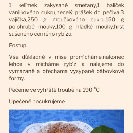
1 kelímek zakysané smetany,1 balíček
vanilkového cukru,necelý prášek do pečiva,3
vajíčka,250 g moučkového cukru,150 g
polohrubé mouky,100 g hladké mouky,hrst
sušeného černého rybízu.
Postup:
Vše důkladně v míse promícháme,nakonec
lehce v mícháme rybíz a nalejeme do
vymazané a ořechama vysypané bábovkové
formy.
Pečeme ve vyhřáté troubě na 190 °C
Upečené pocukrujeme.