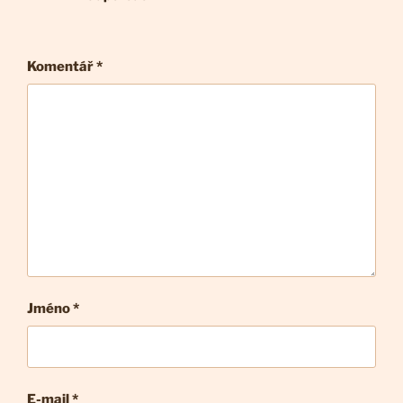
Komentář
*
Jméno *
E-mail
*