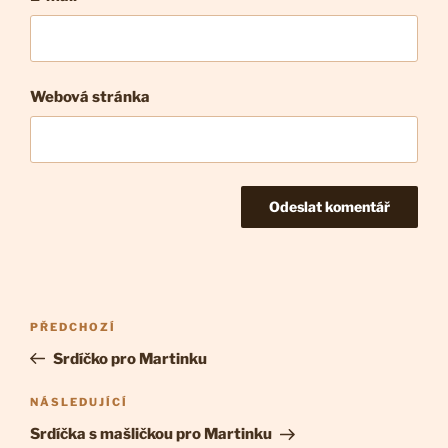
Webová stránka
Navigace
Předchozí
PŘEDCHOZÍ
pro
příspěvek
Srdíčko pro Martinku
příspěvek
Následující
NÁSLEDUJÍCÍ
příspěvek
Srdíčka s mašličkou pro Martinku