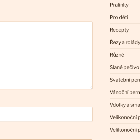
Pralinky
Pro děti
Recepty
Řezy a rolád
Různé
Slané pečivo
Svatební per
Vánoční pern
Vdolky a sm
Velikonoční 
Velikonoční 