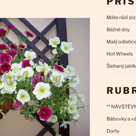
PŘÍ
Máte rádi pi
Běžné dny
Malý odlehč
Hot Wheels
Šlehaný jabl
RUB
** NÁVŠTĚVN
Bábovky a v
Dorty