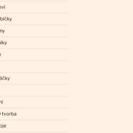
oví
ebíčky
iny
íky
ě
láčky
ní
 tvorba
oje