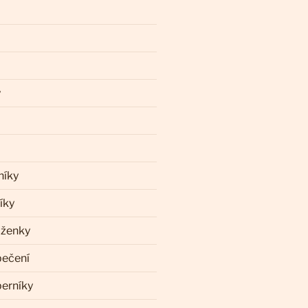
y
níky
íky
aženky
pečení
perníky