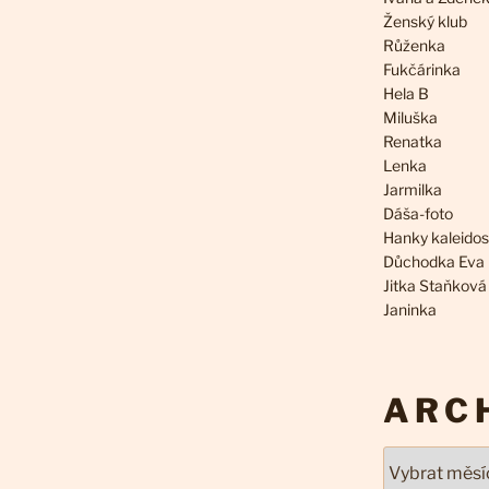
Ženský klub
Růženka
Fukčárinka
Hela B
Miluška
Renatka
Lenka
Jarmilka
Dáša-foto
Hanky kaleido
Důchodka Eva
Jitka Staňková
Janinka
ARC
Archivy