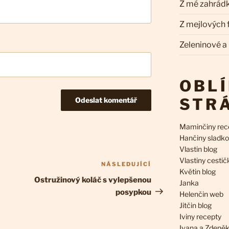
Z mé zahrád
Z mejlových
Zeleninové a
OBL
STR
Maminčiny rec
Hančiny sladko
Vlastin blog
Vlastiny cestič
NÁSLEDUJÍCÍ
Následující
Květin blog
příspěvek
Ostružinový koláč s vylepšenou
Janka
posypkou
Helenčin web
Jitčin blog
Iviny recepty
Ivana a Zdeně