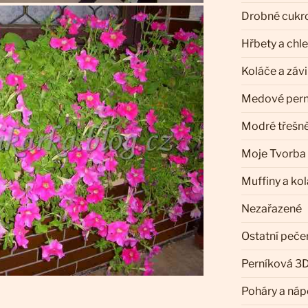
Drobné cukr
Hřbety a chl
Koláče a záv
Medové pern
Modré třešn
Moje Tvorba
Muffiny a ko
Nezařazené
Ostatní peče
Perníková 3D
Poháry a náp