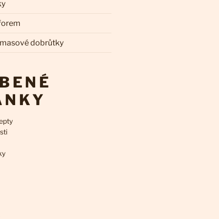
ky
 forem
 masové dobrůtky
ÍBENÉ
ÁNKY
epty
sti
ky
k