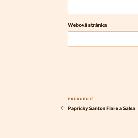
Webová stránka
Navigace
Předchozí
PŘEDCHOZÍ
pro
příspěvek
Papričky Santon Flare a Salsa
příspěvek