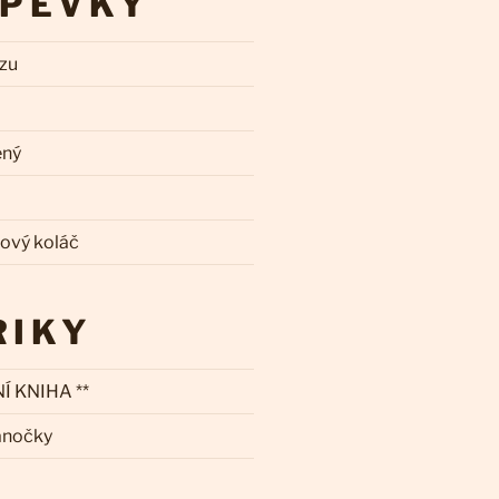
SPĚVKY
zzu
ený
kový koláč
RIKY
Í KNIHA **
ánočky