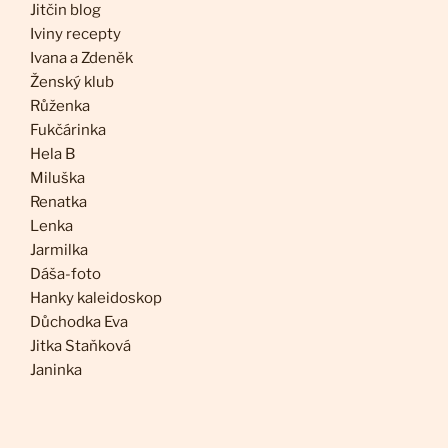
Jitčin blog
Iviny recepty
Ivana a Zdeněk
Ženský klub
Růženka
Fukčárinka
Hela B
Miluška
Renatka
Lenka
Jarmilka
Dáša-foto
Hanky kaleidoskop
Důchodka Eva
Jitka Staňková
Janinka