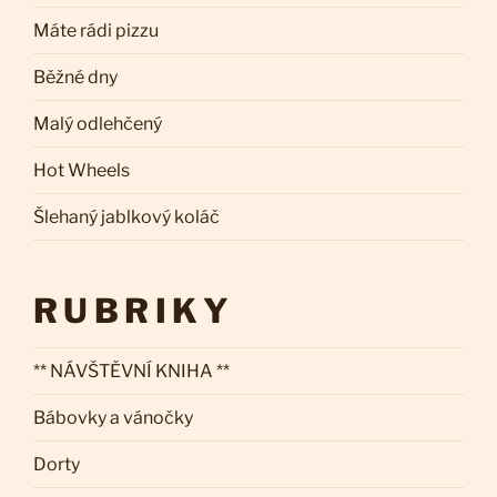
Máte rádi pizzu
Běžné dny
Malý odlehčený
Hot Wheels
Šlehaný jablkový koláč
RUBRIKY
** NÁVŠTĚVNÍ KNIHA **
Bábovky a vánočky
Dorty