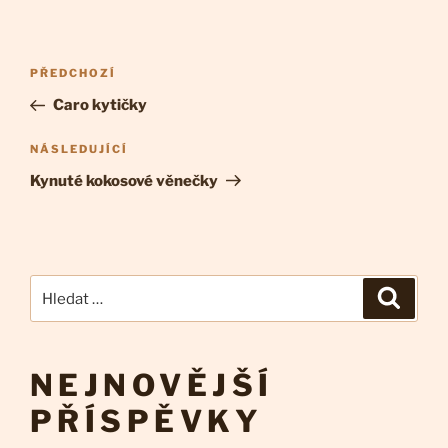
Navigace
Předchozí
PŘEDCHOZÍ
pro
příspěvek
Caro kytičky
příspěvek
Následující
NÁSLEDUJÍCÍ
příspěvek
Kynuté kokosové věnečky
Hledat:
Hledán
NEJNOVĚJŠÍ
PŘÍSPĚVKY