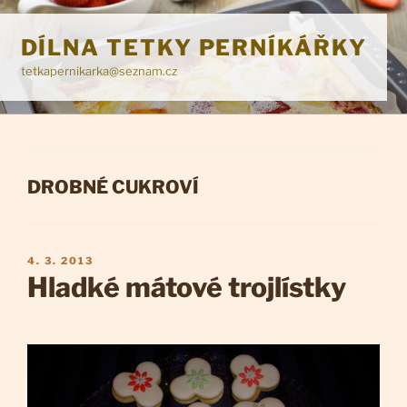
Přejít
k
DÍLNA TETKY PERNÍKÁŘKY
obsahu
tetkapernikarka@seznam.cz
webu
RUBRIKY
DROBNÉ CUKROVÍ
PUBLIKOVÁNO
4. 3. 2013
Hladké mátové trojlístky