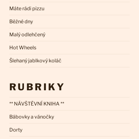
Máte rádi pizzu
Běžné dny
Malý odlehčený
Hot Wheels
Šlehaný jablkový koláč
RUBRIKY
** NÁVŠTĚVNÍ KNIHA **
Bábovky a vánočky
Dorty