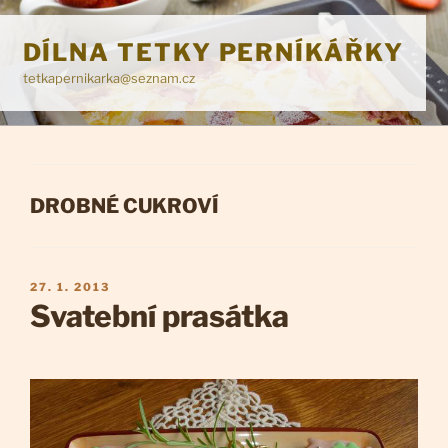
Přejít
k
DÍLNA TETKY PERNÍKÁŘKY
obsahu
tetkapernikarka@seznam.cz
webu
RUBRIKY
DROBNÉ CUKROVÍ
PUBLIKOVÁNO
27. 1. 2013
Svatební prasátka