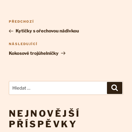
Navigace
Předchozí
PŘEDCHOZÍ
pro
příspěvek
Kytičky s ořechovou nádivkou
příspěvek
Následující
NÁSLEDUJÍCÍ
příspěvek
Kokosové trojúhelníčky
Hledat:
Hledán
NEJNOVĚJŠÍ
PŘÍSPĚVKY