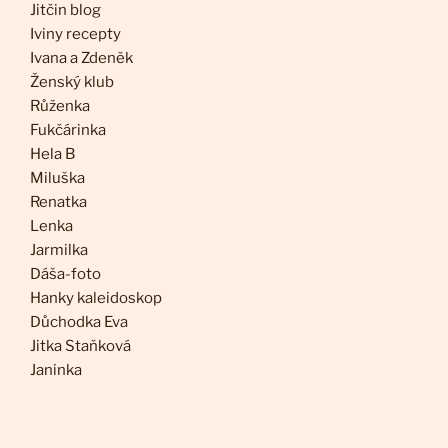
Jitčin blog
Iviny recepty
Ivana a Zdeněk
Ženský klub
Růženka
Fukčárinka
Hela B
Miluška
Renatka
Lenka
Jarmilka
Dáša-foto
Hanky kaleidoskop
Důchodka Eva
Jitka Staňková
Janinka