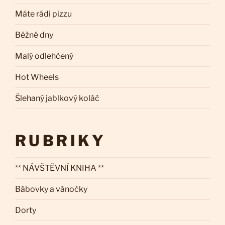
Máte rádi pizzu
Běžné dny
Malý odlehčený
Hot Wheels
Šlehaný jablkový koláč
RUBRIKY
** NÁVŠTĚVNÍ KNIHA **
Bábovky a vánočky
Dorty