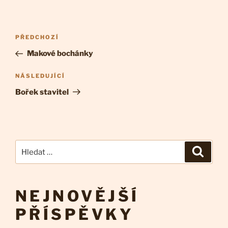
Navigace
Předchozí
PŘEDCHOZÍ
pro
příspěvek
Makové bochánky
příspěvek
Následující
NÁSLEDUJÍCÍ
příspěvek
Bořek stavitel
Hledat:
Hledán
NEJNOVĚJŠÍ
PŘÍSPĚVKY