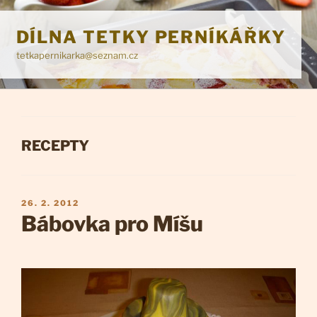
Přejít
k
DÍLNA TETKY PERNÍKÁŘKY
obsahu
tetkapernikarka@seznam.cz
webu
RUBRIKY
RECEPTY
PUBLIKOVÁNO
26. 2. 2012
Bábovka pro Míšu