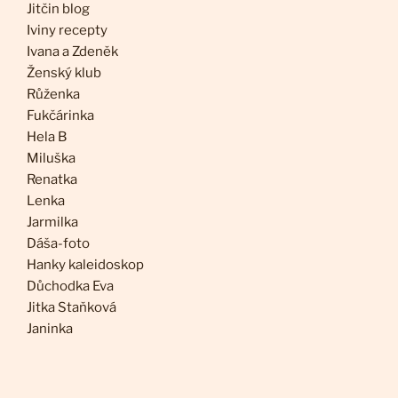
Jitčin blog
Iviny recepty
Ivana a Zdeněk
Ženský klub
Růženka
Fukčárinka
Hela B
Miluška
Renatka
Lenka
Jarmilka
Dáša-foto
Hanky kaleidoskop
Důchodka Eva
Jitka Staňková
Janinka