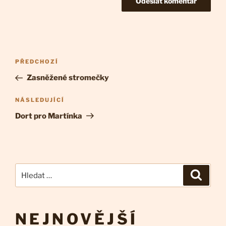
Navigace
Předchozí
PŘEDCHOZÍ
pro
příspěvek
Zasněžené stromečky
příspěvek
Následující
NÁSLEDUJÍCÍ
příspěvek
Dort pro Martínka
Hledat:
Hledán
NEJNOVĚJŠÍ