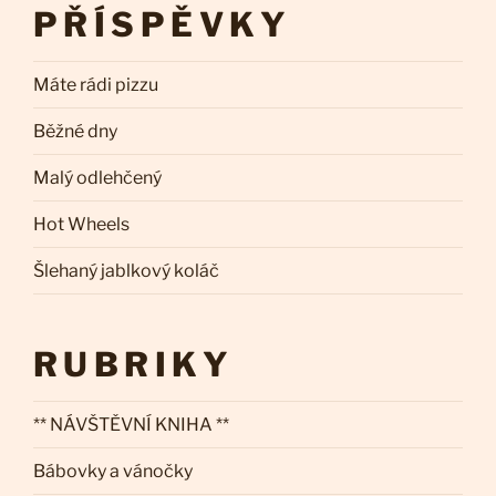
PŘÍSPĚVKY
Máte rádi pizzu
Běžné dny
Malý odlehčený
Hot Wheels
Šlehaný jablkový koláč
RUBRIKY
** NÁVŠTĚVNÍ KNIHA **
Bábovky a vánočky