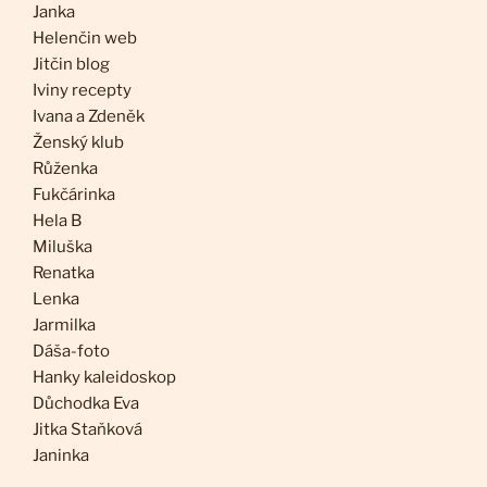
Janka
Helenčin web
Jitčin blog
Iviny recepty
Ivana a Zdeněk
Ženský klub
Růženka
Fukčárinka
Hela B
Miluška
Renatka
Lenka
Jarmilka
Dáša-foto
Hanky kaleidoskop
Důchodka Eva
Jitka Staňková
Janinka