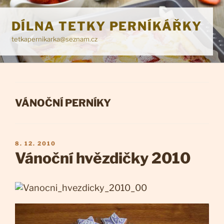
Přejít
k
DÍLNA TETKY PERNÍKÁŘKY
obsahu
tetkapernikarka@seznam.cz
webu
RUBRIKY
VÁNOČNÍ PERNÍKY
PUBLIKOVÁNO
8. 12. 2010
Vánoční hvězdičky 2010