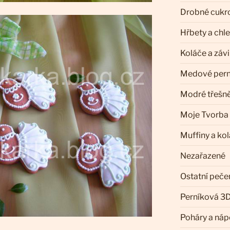
Drobné cukr
Hřbety a chl
Koláče a záv
Medové pern
Modré třešn
Moje Tvorba
Muffiny a ko
Nezařazené
Ostatní peče
Perníková 3D
Poháry a náp