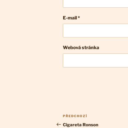
E-mail
*
Webová stránka
Navigace
Předchozí
PŘEDCHOZÍ
pro
příspěvek
Cigareta Ronson