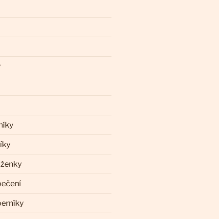
y
níky
íky
aženky
pečení
perníky