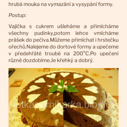
hrubá mouka na vymazání a vysypání formy.
Postup:
Vajíčka s cukrem ušleháme a přimícháme
všechny pudinky,potom lehce vmícháme
prášek do pečiva.Můžeme přimíchat i hrstečku
ořechů.Nalejeme do dortové formy a upečeme
v předehřáté troubě na 200°C.Po upečení
různě dozdobíme.Je křehký a dobrý.