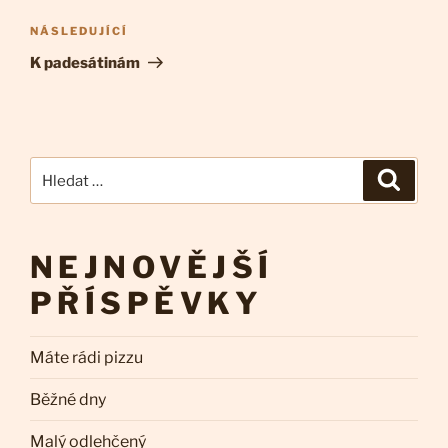
příspěvek
Následující
NÁSLEDUJÍCÍ
příspěvek
K padesátinám
Hledat:
Hledán
NEJNOVĚJŠÍ
PŘÍSPĚVKY
Máte rádi pizzu
Běžné dny
Malý odlehčený