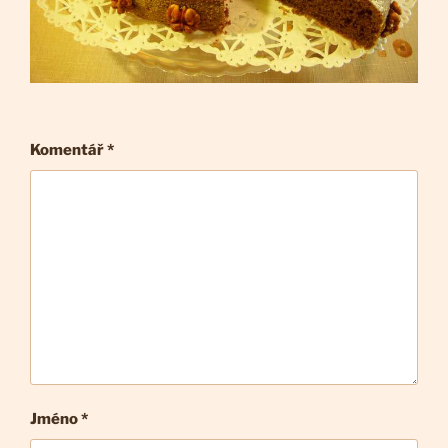
Komentář
*
Jméno *