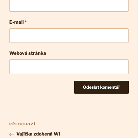
E-mail
*
Webová stránka
Navigace
Předchozí
PŘEDCHOZÍ
pro
příspěvek
Vajíčka zdobená WI