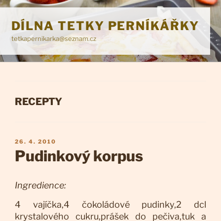
Přejít
k
DÍLNA TETKY PERNÍKÁŘKY
obsahu
tetkapernikarka@seznam.cz
webu
RUBRIKY
RECEPTY
PUBLIKOVÁNO
26. 4. 2010
Pudinkový korpus
Ingredience:
4 vajíčka,4 čokoládové pudinky,2 dcl
krystalového cukru,prášek do pečiva,tuk a