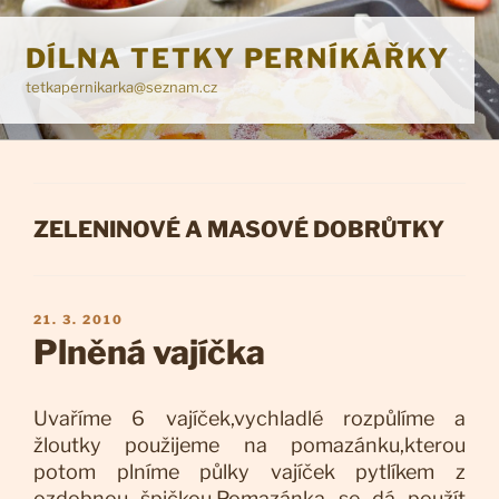
Přejít
k
DÍLNA TETKY PERNÍKÁŘKY
obsahu
tetkapernikarka@seznam.cz
webu
RUBRIKY
ZELENINOVÉ A MASOVÉ DOBRŮTKY
PUBLIKOVÁNO
21. 3. 2010
Plněná vajíčka
Uvaříme 6 vajíček,vychladlé rozpůlíme a
žloutky použijeme na pomazánku,kterou
potom plníme půlky vajíček pytlíkem z
ozdobnou špičkou.Pomazánka se dá použít