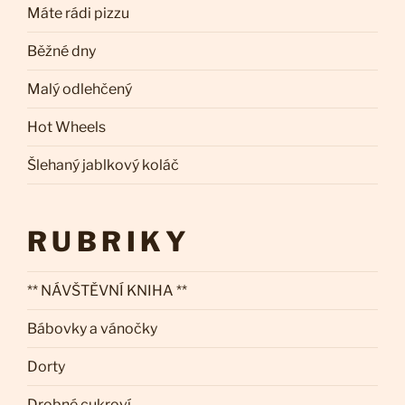
Máte rádi pizzu
Běžné dny
Malý odlehčený
Hot Wheels
Šlehaný jablkový koláč
RUBRIKY
** NÁVŠTĚVNÍ KNIHA **
Bábovky a vánočky
Dorty
Drobné cukroví