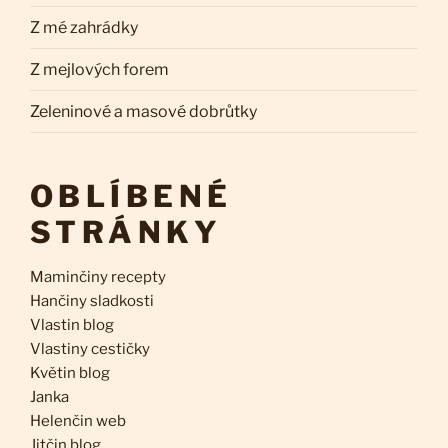
Z mé zahrádky
Z mejlových forem
Zeleninové a masové dobrůtky
OBLÍBENÉ
STRÁNKY
Maminčiny recepty
Hančiny sladkosti
Vlastin blog
Vlastiny cestičky
Květin blog
Janka
Helenčin web
Jitčin blog