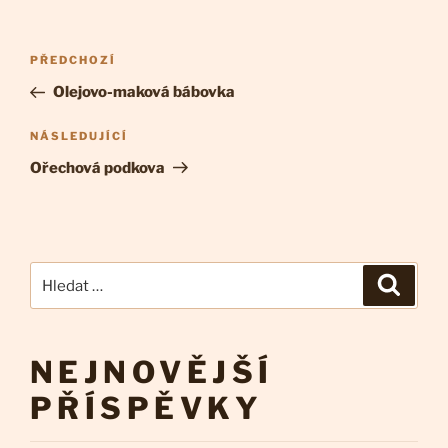
Navigace
Předchozí
PŘEDCHOZÍ
pro
příspěvek
Olejovo-maková bábovka
příspěvek
Následující
NÁSLEDUJÍCÍ
příspěvek
Ořechová podkova
Hledat:
Hledán
NEJNOVĚJŠÍ
PŘÍSPĚVKY