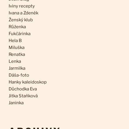
Iviny recepty
Ivana a Zdeněk
Ženský klub
Růženka
Fukčárinka
Hela B
Miluška
Renatka
Lenka
Jarmilka
Dáša-foto
Hanky kaleidoskop
Důchodka Eva
Jitka Staňková
Janinka