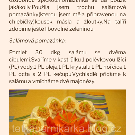
jakákoliv.Použila jsem trochu salámové
pomazánky(kterou jsem měla připravenou na
chlebíčky)kousek másla a žloutky.Na talíři
zdobíme ještě libovolně zeleninou.
Salámová pomazánka:
Pomlet 30 dkg salámu se dvěma
cibulemi.Svaříme v kastrůlku 1 polévkovou lžíci
(PL) vody,1 PL oleje,1 PL krystalu,1 PL hořčice,1
PL octa a 2 PL kečupu.Vychladlé přidáme k
salámu a vmícháme dvě majonézy.