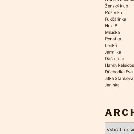
Ženský klub
Růženka
Fukčárinka
Hela B
Miluška
Renatka
Lenka
Jarmilka
Dáša-foto
Hanky kaleido
Důchodka Eva
Jitka Staňková
Janinka
ARC
Archivy