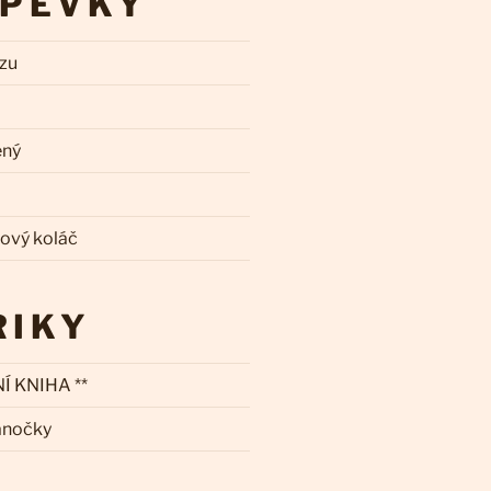
SPĚVKY
zzu
ený
kový koláč
RIKY
Í KNIHA **
ánočky