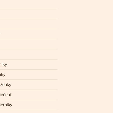
y
níky
íky
aženky
pečení
perníky