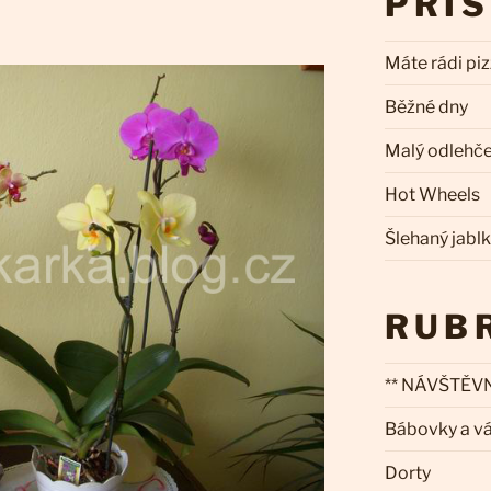
PŘÍ
Máte rádi pi
Běžné dny
Malý odlehč
Hot Wheels
Šlehaný jabl
RUB
** NÁVŠTĚVN
Bábovky a v
Dorty