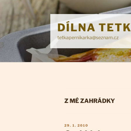
Přejít
k
obsahu
DÍLNA TET
webu
tetkapernikarka@seznam.cz
RUBRIKY
Z MÉ ZAHRÁDKY
PUBLIKOVÁNO
29. 1. 2010