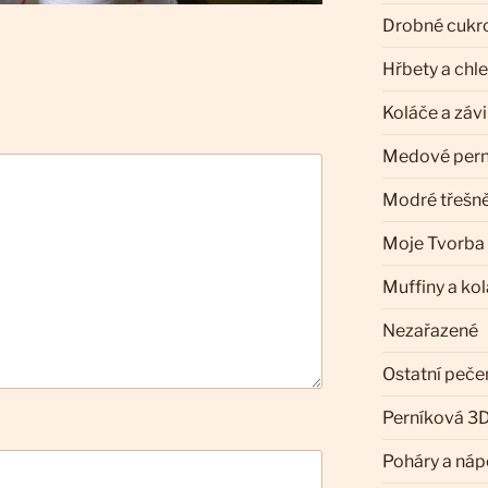
Drobné cukr
Hřbety a chl
Koláče a záv
Medové pern
Modré třešn
Moje Tvorba
Muffiny a ko
Nezařazené
Ostatní peče
Perníková 3D
Poháry a náp