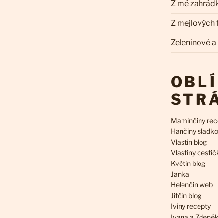
Z mé zahrád
Z mejlových
Zeleninové a
OBL
STR
Maminčiny rec
Hančiny sladko
Vlastin blog
Vlastiny cestič
Květin blog
Janka
Helenčin web
Jitčin blog
Iviny recepty
Ivana a Zdeně