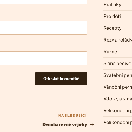
Pralinky
Pro děti
Recepty
Řezy a rolád
Různé
Slané pečivo
Svatební per
Vánoční pern
Vdolky a sm
Velikonoční 
NÁSLEDUJÍCÍ
Následující
Velikonoční 
příspěvek
Dvoubarevné vějířky