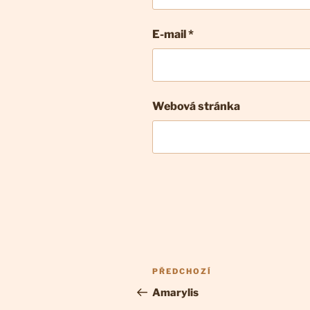
E-mail
*
Webová stránka
Navigace
Předchozí
PŘEDCHOZÍ
pro
příspěvek
Amarylis