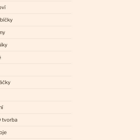
oví
ebíčky
iny
íky
ě
láčky
ní
 tvorba
oje