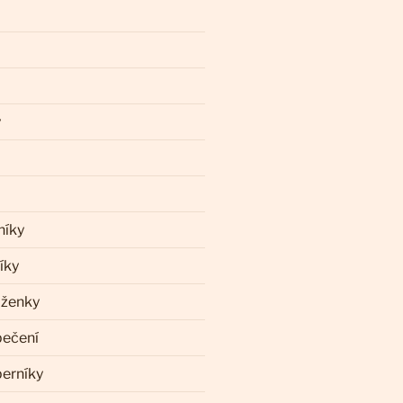
y
níky
íky
aženky
pečení
perníky