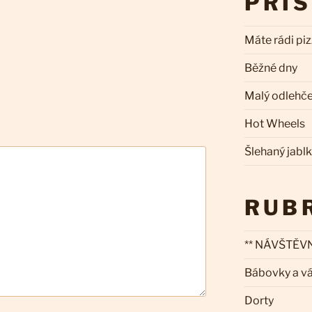
PŘÍ
Máte rádi pi
Běžné dny
Malý odlehč
Hot Wheels
Šlehaný jabl
RUB
** NÁVŠTĚVN
Bábovky a v
Dorty