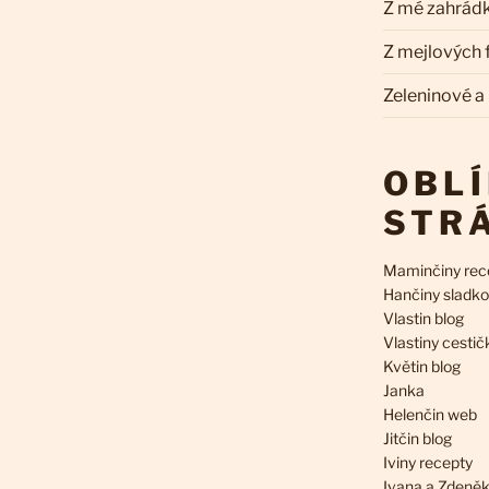
Z mé zahrád
Z mejlových
Zeleninové a
OBL
STR
Maminčiny rec
Hančiny sladko
Vlastin blog
Vlastiny cestič
Květin blog
Janka
Helenčin web
Jitčin blog
Iviny recepty
Ivana a Zdeně