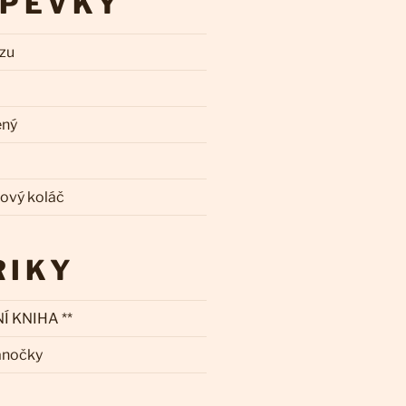
SPĚVKY
zzu
ený
kový koláč
RIKY
Í KNIHA **
ánočky