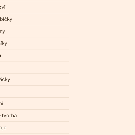
oví
ebíčky
iny
íky
ě
láčky
ní
 tvorba
oje