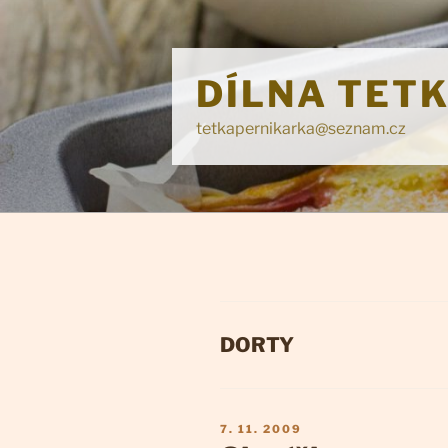
Přejít
k
obsahu
DÍLNA TET
webu
tetkapernikarka@seznam.cz
RUBRIKY
DORTY
PUBLIKOVÁNO
7. 11. 2009