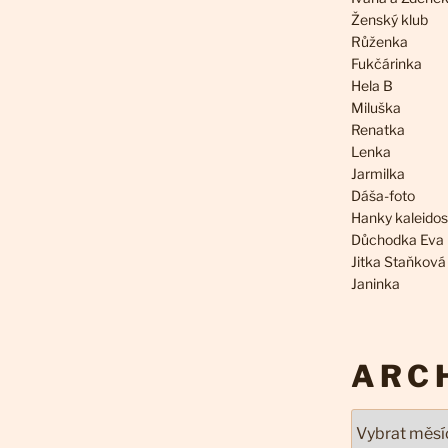
Ženský klub
Růženka
Fukčárinka
Hela B
Miluška
Renatka
Lenka
Jarmilka
Dáša-foto
Hanky kaleido
Důchodka Eva
Jitka Staňková
Janinka
ARC
Archivy