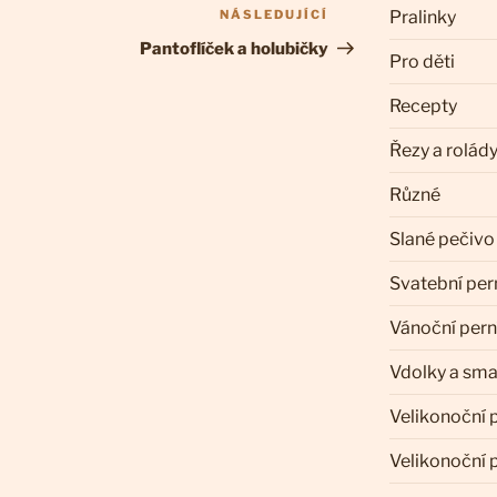
NÁSLEDUJÍCÍ
Následující
Pralinky
příspěvek
Pantoflíček a holubičky
Pro děti
Recepty
Řezy a rolád
Různé
Slané pečivo
Svatební per
Vánoční pern
Vdolky a sm
Velikonoční 
Velikonoční 