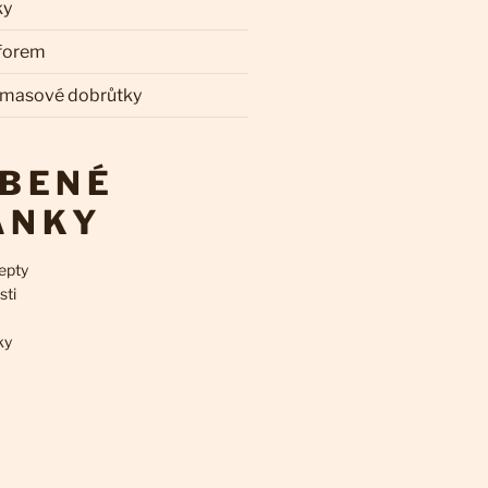
ky
 forem
 masové dobrůtky
ÍBENÉ
ÁNKY
epty
sti
ky
k