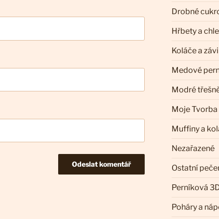
Drobné cukr
Hřbety a chl
Koláče a záv
Medové pern
Modré třešn
Moje Tvorba
Muffiny a ko
Nezařazené
Ostatní peče
Perníková 3D
Poháry a náp