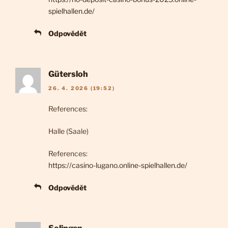
spielhallen.de/
Odpovědět
Gütersloh
26. 4. 2026 (19:52)
References:
Halle (Saale)
References:
https://casino-lugano.online-spielhallen.de/
Odpovědět