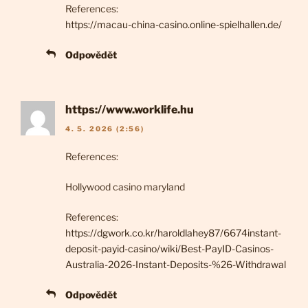
References:
https://macau-china-casino.online-spielhallen.de/
Odpovědět
https://www.worklife.hu
4. 5. 2026 (2:56)
References:
Hollywood casino maryland
References:
https://dgwork.co.kr/haroldlahey87/6674instant-
deposit-payid-casino/wiki/Best-PayID-Casinos-
Australia-2026-Instant-Deposits-%26-Withdrawal
Odpovědět