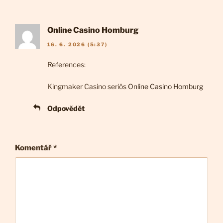
Online Casino Homburg
16. 6. 2026 (5:37)
References:
Kingmaker Casino seriös
Online Casino Homburg
Odpovědět
Komentář
*