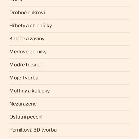
Drobné cukroví
Hřbety a chlebíčky
Koláče a záviny
Medové perníky
Modré třešně
Moje Tvorba
Muffiny a koláčky
Nezařazené
Ostatní pečení
Perníková 3D tvorba