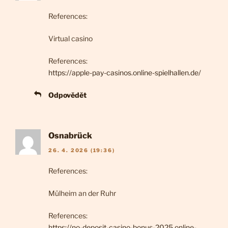
References:
Virtual casino
References:
https://apple-pay-casinos.online-spielhallen.de/
Odpovědět
Osnabrück
26. 4. 2026 (19:36)
References:
Mülheim an der Ruhr
References:
https://no-deposit-casino-bonus-2025.online-