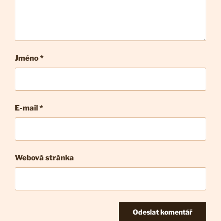
Jméno *
E-mail
*
Webová stránka