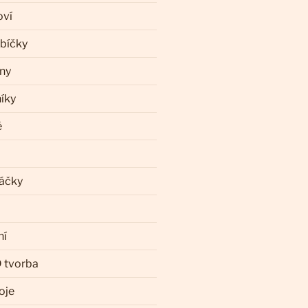
oví
ebíčky
iny
íky
ě
láčky
ní
 tvorba
oje