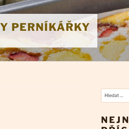
KY PERNÍKÁŘKY
Hledat:
NEJN