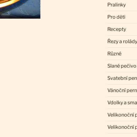
Pralinky
Pro děti
Recepty
Řezy a rolád
Různé
Slané pečivo
Svatební per
Vánoční pern
Vdolky a sm
Velikonoční 
Velikonoční 