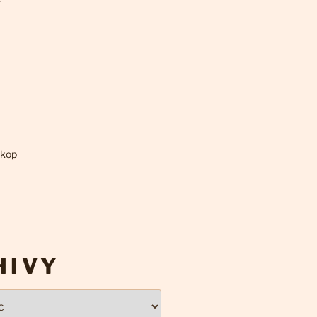
skop
HIVY