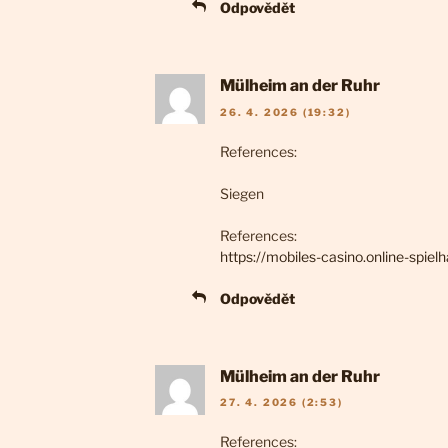
Odpovědět
Mülheim an der Ruhr
26. 4. 2026 (19:32)
References:
Siegen
References:
https://mobiles-casino.online-spielh
Odpovědět
Mülheim an der Ruhr
27. 4. 2026 (2:53)
References: