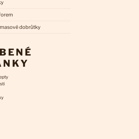
ky
 forem
 masové dobrůtky
ÍBENÉ
ÁNKY
epty
sti
ky
k