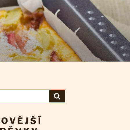
Hledání
OVĚJŠÍ