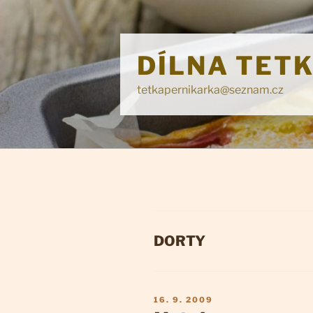
Přejít
k
obsahu
DÍLNA TET
webu
tetkapernikarka@seznam.cz
RUBRIKY
DORTY
PUBLIKOVÁNO
16. 9. 2009