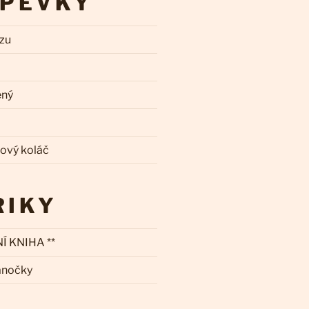
SPĚVKY
zzu
ený
kový koláč
RIKY
Í KNIHA **
ánočky