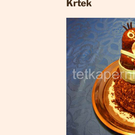
Krtek