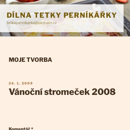
Přejít
k
DÍLNA TETKY PERNÍKÁŘKY
obsahu
tetkapernikarka@seznam.cz
webu
RUBRIKY
MOJE TVORBA
PUBLIKOVÁNO
24. 1. 2009
Vánoční stromeček 2008
Komentář
*