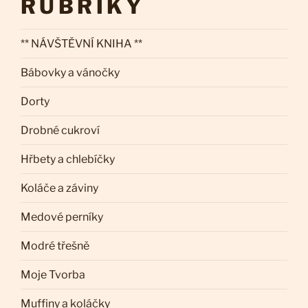
RUBRIKY
** NÁVŠTĚVNÍ KNIHA **
Bábovky a vánočky
Dorty
Drobné cukroví
Hřbety a chlebíčky
Koláče a záviny
Medové perníky
Modré třešně
Moje Tvorba
Muffiny a koláčky