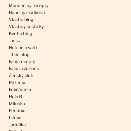
Maminčiny recepty
Hančiny sladkosti
Vlastin blog
Vlastiny cestičky
Květin blog
Janka
Helenčin web
Jitčin blog
Iviny recepty
Ivana a Zdeněk
Ženský klub
Růženka
Fukčárinka
Hela B
Miluška
Renatka
Lenka
Jarmilka