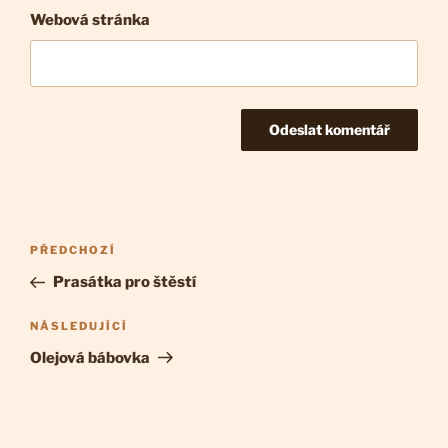
Webová stránka
Navigace
Předchozí
PŘEDCHOZÍ
pro
příspěvek
Prasátka pro štěstí
příspěvek
Následující
NÁSLEDUJÍCÍ
příspěvek
Olejová bábovka