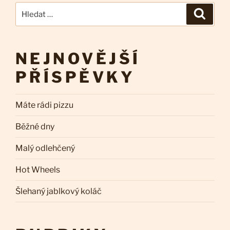
Hledat:
Hledán
NEJNOVĚJŠÍ
PŘÍSPĚVKY
Máte rádi pizzu
Běžné dny
Malý odlehčený
Hot Wheels
Šlehaný jablkový koláč