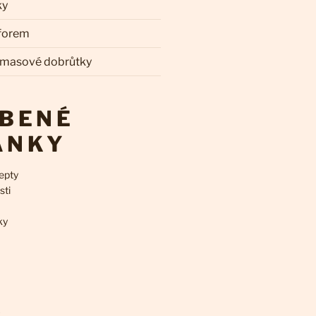
ky
 forem
 masové dobrůtky
ÍBENÉ
ÁNKY
epty
sti
ky
k