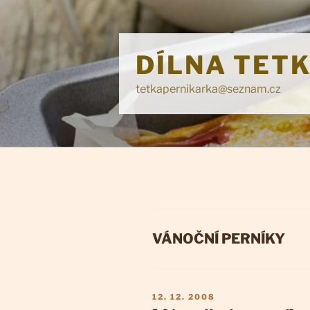
Přejít
k
obsahu
DÍLNA TET
webu
tetkapernikarka@seznam.cz
RUBRIKY
VÁNOČNÍ PERNÍKY
PUBLIKOVÁNO
12. 12. 2008