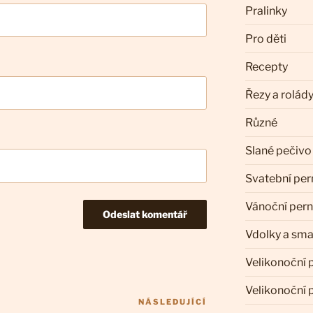
Pralinky
Pro děti
Recepty
Řezy a rolád
Různé
Slané pečivo
Svatební per
Vánoční pern
Vdolky a sm
Velikonoční 
Velikonoční 
NÁSLEDUJÍCÍ
Následující