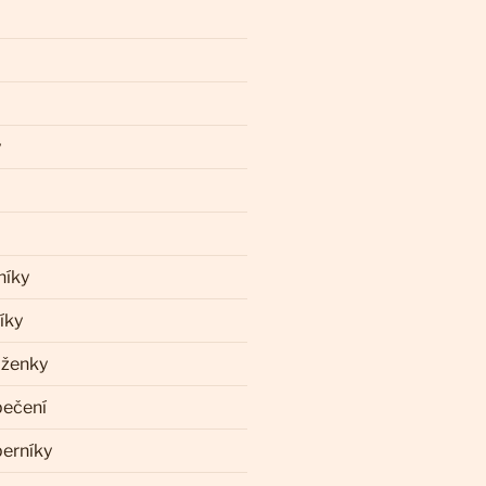
y
níky
íky
aženky
pečení
perníky