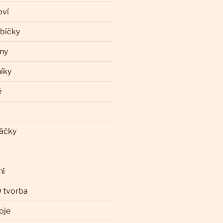
oví
ebíčky
iny
íky
ě
láčky
ní
 tvorba
oje