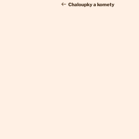
pro
příspěvek
Chaloupky a komety
příspěvek