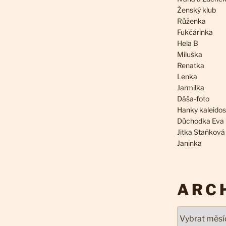
Ženský klub
Růženka
Fukčárinka
Hela B
Miluška
Renatka
Lenka
Jarmilka
Dáša-foto
Hanky kaleido
Důchodka Eva
Jitka Staňková
Janinka
ARC
Archivy