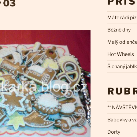
PŘÍ
y 03
Máte rádi pi
Běžné dny
Malý odlehč
Hot Wheels
Šlehaný jabl
RUB
** NÁVŠTĚVN
Bábovky a v
Dorty