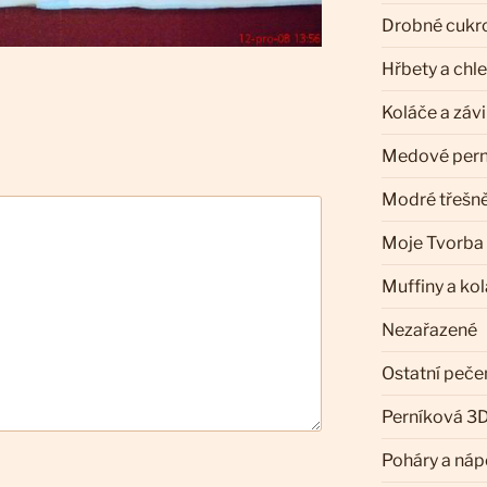
Drobné cukr
Hřbety a chl
Koláče a záv
Medové pern
Modré třešn
Moje Tvorba
Muffiny a ko
Nezařazené
Ostatní peče
Perníková 3D
Poháry a náp