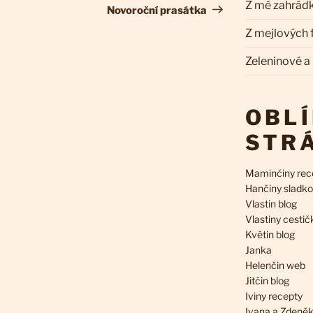
Z mé zahrád
příspěvek
Novoroční prasátka
Z mejlových
Zeleninové a
OBL
STR
Maminčiny rec
Hančiny sladko
Vlastin blog
Vlastiny cestič
Květin blog
Janka
Helenčin web
Jitčin blog
Iviny recepty
Ivana a Zdeně