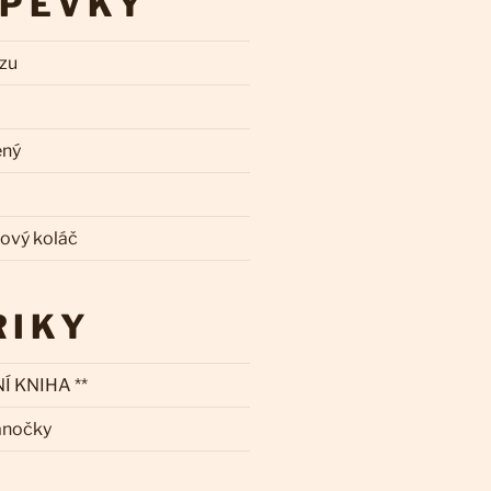
SPĚVKY
zzu
ený
kový koláč
RIKY
Í KNIHA **
ánočky