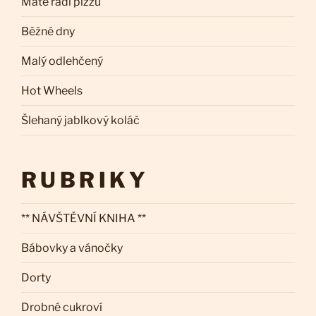
Máte rádi pizzu
Běžné dny
Malý odlehčený
Hot Wheels
Šlehaný jablkový koláč
RUBRIKY
** NÁVŠTĚVNÍ KNIHA **
Bábovky a vánočky
Dorty
Drobné cukroví