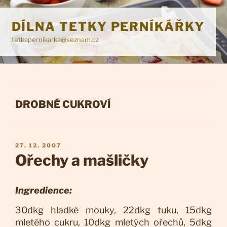
Přejít
k
DÍLNA TETKY PERNÍKÁŘKY
obsahu
tetkapernikarka@seznam.cz
webu
RUBRIKY
DROBNÉ CUKROVÍ
PUBLIKOVÁNO
27. 12. 2007
Ořechy a mašličky
Ingredience:
30dkg hladké mouky, 22dkg tuku, 15dkg
mletého cukru, 10dkg mletých ořechů, 5dkg