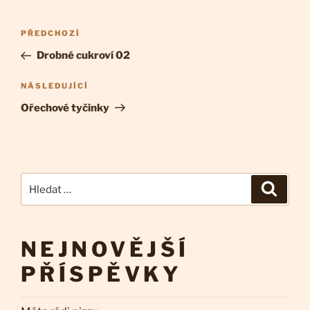
Navigace
Předchozí
PŘEDCHOZÍ
pro
příspěvek
Drobné cukroví 02
příspěvek
Následující
NÁSLEDUJÍCÍ
příspěvek
Ořechové tyčinky
Hledat:
Hledán
NEJNOVĚJŠÍ
PŘÍSPĚVKY