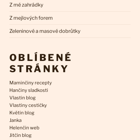
Z mé zahrádky
Z mejlových forem
Zeleninové a masové dobrůtky
OBLÍBENÉ
STRÁNKY
Maminčiny recepty
Hančiny sladkosti
Vlastin blog
Vlastiny cestičky
Květin blog
Janka
Helenčin web
Jitčin blog