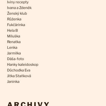
Iviny recepty
Ivana a Zdeněk
Ženský klub
Růženka
Fukčárinka
Hela B
Miluška
Renatka
Lenka
Jarmilka
Dáša-foto
Hanky kaleidoskop
Důchodka Eva
Jitka Staňková
Janinka
ARCHIVY