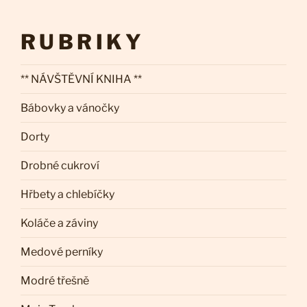
RUBRIKY
** NÁVŠTĚVNÍ KNIHA **
Bábovky a vánočky
Dorty
Drobné cukroví
Hřbety a chlebíčky
Koláče a záviny
Medové perníky
Modré třešně