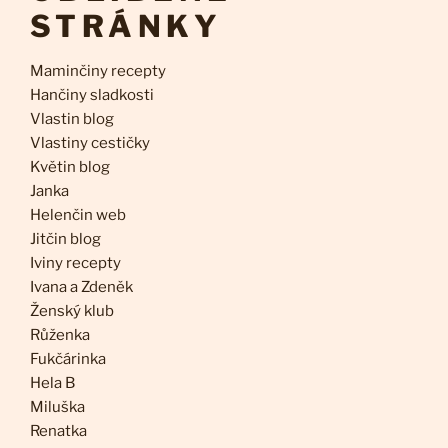
STRÁNKY
Maminčiny recepty
Hančiny sladkosti
Vlastin blog
Vlastiny cestičky
Květin blog
Janka
Helenčin web
Jitčin blog
Iviny recepty
Ivana a Zdeněk
Ženský klub
Růženka
Fukčárinka
Hela B
Miluška
Renatka