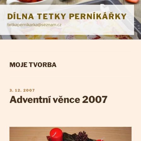
Přejít
k
DÍLNA TETKY PERNÍKÁŘKY
obsahu
tetkapernikarka@seznam.cz
webu
RUBRIKY
MOJE TVORBA
PUBLIKOVÁNO
3. 12. 2007
Adventní věnce 2007