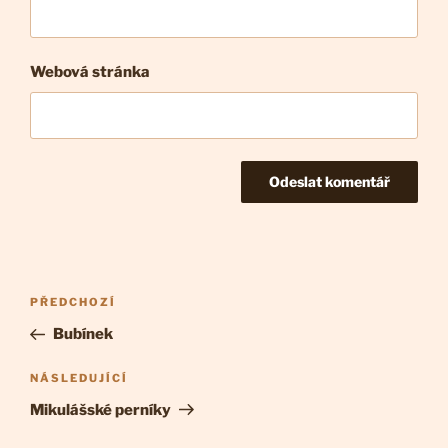
Webová stránka
Navigace
Předchozí
PŘEDCHOZÍ
pro
příspěvek
Bubínek
příspěvek
Následující
NÁSLEDUJÍCÍ
příspěvek
Mikulášské perníky