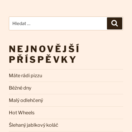
Hledat:
Hledán
NEJNOVĚJŠÍ
PŘÍSPĚVKY
Máte rádi pizzu
Běžné dny
Malý odlehčený
Hot Wheels
Šlehaný jablkový koláč